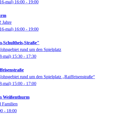
16-mal)
16:00
- 19:00
urm
2 Jahre
16-mal)
16:00
- 19:00
-Schultheis-Straße"
ohngebiet rund um den Spielplatz
8-mal)
15:30
- 17:30
ffeisenstraße
ohngebiet rund um den Spielplatz „Raiffeisenstraße“
8-mal)
15:00
- 17:00
 in Weißenthurm
d Familien
00
- 18:00