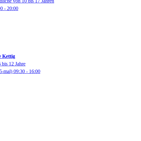
dliche von 10 bis 17 Jahren
00
- 20:00
 Kettig
 bis 12 Jahre
5-mal)
09:30
- 16:00