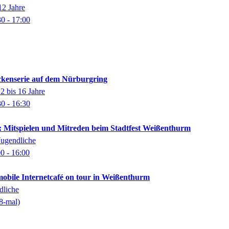
12 Jahre
30
- 17:00
ckenserie auf dem Nürburgring
2 bis 16 Jahre
30
- 16:30
: Mitspielen und Mitreden beim Stadtfest Weißenthurm
Jugendliche
00
- 16:00
mobile Internetcafé on tour in Weißenthurm
dliche
8-mal)