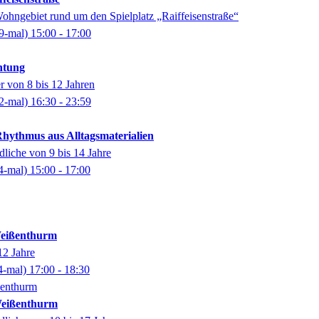
ohngebiet rund um den Spielplatz „Raiffeisenstraße“
9-mal)
15:00
- 17:00
htung
r von 8 bis 12 Jahren
2-mal)
16:30
- 23:59
ythmus aus Alltagsmaterialien
dliche von 9 bis 14 Jahre
4-mal)
15:00
- 17:00
Weißenthurm
12 Jahre
4-mal)
17:00
- 18:30
ßenthurm
Weißenthurm