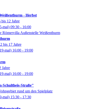
Weißenthurm - Herbst
 bis 12 Jahre
5-mal)
09:30
- 16:00
er Römervilla Außenstelle Weißenthurm
nthurm
2 bis 17 Jahre
19-mal)
16:00
- 19:00
urm
2 Jahre
19-mal)
16:00
- 19:00
-Schultheis-Straße"
ohngebiet rund um den Spielplatz
9-mal)
15:30
- 17:30
ffeisenstraße