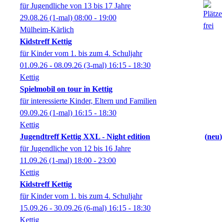
für Jugendliche von 13 bis 17 Jahre
29.08.26
(1-mal)
08:00
- 19:00
Mülheim-Kärlich
Kidstreff Kettig
für Kinder vom 1. bis zum 4. Schuljahr
01.09.26 - 08.09.26
(3-mal)
16:15
- 18:30
Kettig
Spielmobil on tour in Kettig
für interessierte Kinder, Eltern und Familien
09.09.26
(1-mal)
16:15
- 18:30
Kettig
Jugendtreff Kettig XXL - Night edition
neu
für Jugendliche von 12 bis 16 Jahre
11.09.26
(1-mal)
18:00
- 23:00
Kettig
Kidstreff Kettig
für Kinder vom 1. bis zum 4. Schuljahr
15.09.26 - 30.09.26
(6-mal)
16:15
- 18:30
Kettig