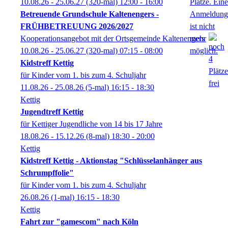
10.08.26 - 25.06.27
(320-mal)
12:00
- 16:00
Betreuende Grundschule Kaltenengers -
FRÜHBETREUUNG 2026/2027
Kooperationsangebot mit der Ortsgemeinde Kaltenengers
10.08.26 - 25.06.27
(320-mal)
07:15
- 08:00
Kidstreff Kettig
für Kinder vom 1. bis zum 4. Schuljahr
11.08.26 - 25.08.26
(5-mal)
16:15
- 18:30
Kettig
Jugendtreff Kettig
für Kettiger Jugendliche von 14 bis 17 Jahre
18.08.26 - 15.12.26
(8-mal)
18:30
- 20:00
Kettig
Kidstreff Kettig - Aktionstag "Schlüsselanhänger aus
Schrumpffolie"
für Kinder vom 1. bis zum 4. Schuljahr
26.08.26
(1-mal)
16:15
- 18:30
Kettig
Fahrt zur "gamescom" nach Köln