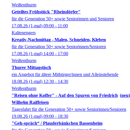
Weißenthurm
Geteiltes Frühstück "Rheindörfer"
für die Generation 50+ sowie Seniorinnen und Senioren
17.08.26
(1-mal)
09:00
- 11:00
Kaltenengers
Kreativ-Nachmittag - Malen, Schneiden, Kleben
für die Generation 50+ sowie Seniorinnen/Senioren
17.08.26
(1-mal)
14:00
- 17:00
Weißenthurm
Thurer Mittagstisch
ein Angebot für ältere Mitbürger/innen und Alleinstehende
18.08.26
(1-mal)
12:30
- 14:30
Weißenthurm
"Reisen ohne Koffer" - Auf den Spuren von Friedrich
neu
Wilhelm Raiffeisen
Tagesfahrt für die Generation 50+ sowie Seniorinnen/Senioren
19.08.26
(1-mal)
09:00
- 18:30
"Geh-spräch“ / Plauderbänkchen Bassenheim