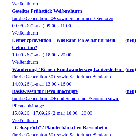
Weißenthurm
Geteiltes Frühstück Weißenthurm
für die Generation 50+ sowie Seniorinnen / Senioren
09.09.26
(1-mal)
09:00
- 11:00
Weißenthurm
Demenzprävention – Was kann ich selbst für mein
neu
Gehirn tun?
10.09.26
(1-mal)
18:00
- 20:00
Weißenthurm
Wanderung "Birnen-Rundwanderweg Lantershofen"
neu
für die Generation 50+ sowie Seniorinnen/Senioren
14.09.26
(1-mal)
13:00
- 16:00
Basiswissen für Bevollmächtigte
neu
für die Generation 50+ und Seniorinnen/Senioren sowie
Pflegeabhängige
15.09.26 - 17.09.26
(2-mal)
18:00
- 20:00
Weißenthurm
"Geh-spräch“ / Plauderbänkchen Bassenheim
für die Generation 50+ sowie Seniorinnen/Senioren