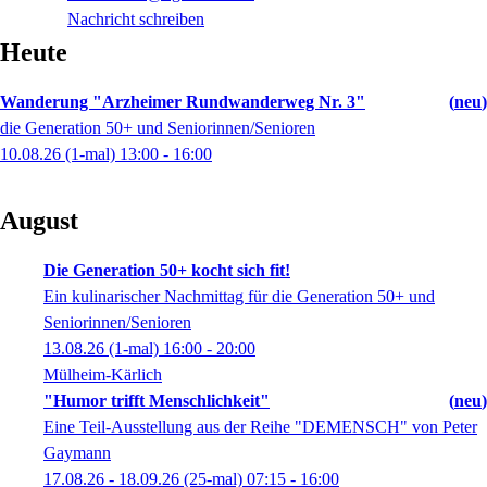
Nachricht schreiben
Heute
Wanderung "Arzheimer Rundwanderweg Nr. 3"
neu
die Generation 50+ und Seniorinnen/Senioren
10.08.26
(1-mal)
13:00
- 16:00
August
Die Generation 50+ kocht sich fit!
Ein kulinarischer Nachmittag für die Generation 50+ und
Seniorinnen/Senioren
13.08.26
(1-mal)
16:00
- 20:00
Mülheim-Kärlich
"Humor trifft Menschlichkeit"
neu
Eine Teil-Ausstellung aus der Reihe "DEMENSCH" von Peter
Gaymann
17.08.26 - 18.09.26
(25-mal)
07:15
- 16:00