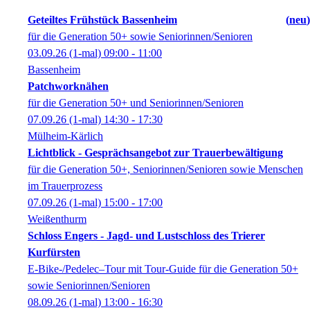
Geteiltes Frühstück Bassenheim
neu
für die Generation 50+ sowie Seniorinnen/Senioren
03.09.26
(1-mal)
09:00
- 11:00
Bassenheim
Patchworknähen
für die Generation 50+ und Seniorinnen/Senioren
07.09.26
(1-mal)
14:30
- 17:30
Mülheim-Kärlich
Lichtblick - Gesprächsangebot zur Trauerbewältigung
für die Generation 50+, Seniorinnen/Senioren sowie Menschen
im Trauerprozess
07.09.26
(1-mal)
15:00
- 17:00
Weißenthurm
Schloss Engers - Jagd- und Lustschloss des Trierer
Kurfürsten
E-Bike-/Pedelec–Tour mit Tour-Guide für die Generation 50+
sowie Seniorinnen/Senioren
08.09.26
(1-mal)
13:00
- 16:30