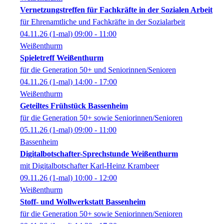
Vernetzungstreffen für Fachkräfte in der Sozialen Arbeit
für Ehrenamtliche und Fachkräfte in der Sozialarbeit
04.11.26
(1-mal)
09:00
- 11:00
Weißenthurm
Spieletreff Weißenthurm
für die Generation 50+ und Seniorinnen/Senioren
04.11.26
(1-mal)
14:00
- 17:00
Weißenthurm
Geteiltes Frühstück Bassenheim
für die Generation 50+ sowie Seniorinnen/Senioren
05.11.26
(1-mal)
09:00
- 11:00
Bassenheim
Digitalbotschafter-Sprechstunde Weißenthurm
mit Digitalbotschafter Karl-Heinz Krambeer
09.11.26
(1-mal)
10:00
- 12:00
Weißenthurm
Stoff- und Wollwerkstatt Bassenheim
für die Generation 50+ sowie Seniorinnen/Senioren