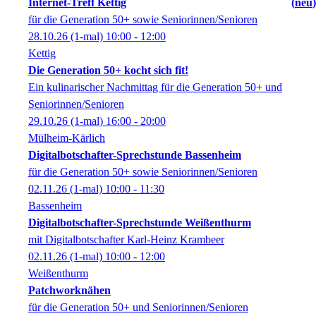
Internet-Treff Kettig
neu
für die Generation 50+ sowie Seniorinnen/Senioren
28.10.26
(1-mal)
10:00
- 12:00
Kettig
Die Generation 50+ kocht sich fit!
Ein kulinarischer Nachmittag für die Generation 50+ und
Seniorinnen/Senioren
29.10.26
(1-mal)
16:00
- 20:00
Mülheim-Kärlich
Digitalbotschafter-Sprechstunde Bassenheim
für die Generation 50+ sowie Seniorinnen/Senioren
02.11.26
(1-mal)
10:00
- 11:30
Bassenheim
Digitalbotschafter-Sprechstunde Weißenthurm
mit Digitalbotschafter Karl-Heinz Krambeer
02.11.26
(1-mal)
10:00
- 12:00
Weißenthurm
Patchworknähen
für die Generation 50+ und Seniorinnen/Senioren