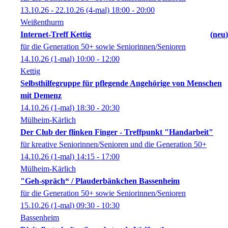
13.10.26 - 22.10.26
(4-mal)
18:00
- 20:00
Weißenthurm
Internet-Treff Kettig
neu
für die Generation 50+ sowie Seniorinnen/Senioren
14.10.26
(1-mal)
10:00
- 12:00
Kettig
Selbsthilfegruppe für pflegende Angehörige von Menschen
mit Demenz
14.10.26
(1-mal)
18:30
- 20:30
Mülheim-Kärlich
Der Club der flinken Finger - Treffpunkt "Handarbeit"
für kreative Seniorinnen/Senioren und die Generation 50+
14.10.26
(1-mal)
14:15
- 17:00
Mülheim-Kärlich
"Geh-spräch“ / Plauderbänkchen Bassenheim
für die Generation 50+ sowie Seniorinnen/Senioren
15.10.26
(1-mal)
09:30
- 10:30
Bassenheim