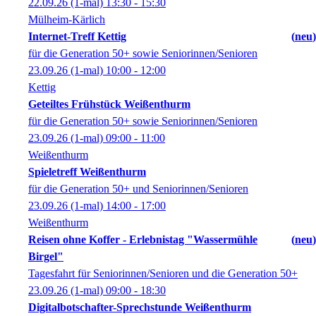
22.09.26
(1-mal)
13:30
- 15:30
Mülheim-Kärlich
Internet-Treff Kettig
neu
für die Generation 50+ sowie Seniorinnen/Senioren
23.09.26
(1-mal)
10:00
- 12:00
Kettig
Geteiltes Frühstück Weißenthurm
für die Generation 50+ sowie Seniorinnen/Senioren
23.09.26
(1-mal)
09:00
- 11:00
Weißenthurm
Spieletreff Weißenthurm
für die Generation 50+ und Seniorinnen/Senioren
23.09.26
(1-mal)
14:00
- 17:00
Weißenthurm
Reisen ohne Koffer - Erlebnistag "Wassermühle
neu
Birgel"
Tagesfahrt für Seniorinnen/Senioren und die Generation 50+
23.09.26
(1-mal)
09:00
- 18:30
Digitalbotschafter-Sprechstunde Weißenthurm