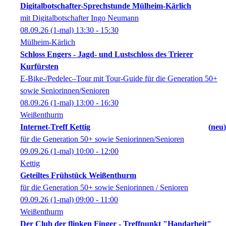
Digitalbotschafter-Sprechstunde Mülheim-Kärlich
mit Digitalbotschafter Ingo Neumann
08.09.26
(1-mal)
13:30
- 15:30
Mülheim-Kärlich
Schloss Engers - Jagd- und Lustschloss des Trierer
Kurfürsten
E-Bike-/Pedelec–Tour mit Tour-Guide für die Generation 50+
sowie Seniorinnen/Senioren
08.09.26
(1-mal)
13:00
- 16:30
Weißenthurm
Internet-Treff Kettig
neu
für die Generation 50+ sowie Seniorinnen/Senioren
09.09.26
(1-mal)
10:00
- 12:00
Kettig
Geteiltes Frühstück Weißenthurm
für die Generation 50+ sowie Seniorinnen / Senioren
09.09.26
(1-mal)
09:00
- 11:00
Weißenthurm
Der Club der flinken Finger - Treffpunkt "Handarbeit"