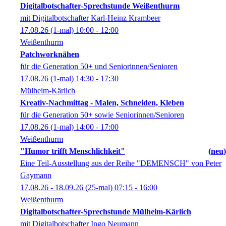
Digitalbotschafter-Sprechstunde Weißenthurm
mit Digitalbotschafter Karl-Heinz Krambeer
17.08.26
(1-mal)
10:00
- 12:00
Weißenthurm
Patchworknähen
für die Generation 50+ und Seniorinnen/Senioren
17.08.26
(1-mal)
14:30
- 17:30
Mülheim-Kärlich
Kreativ-Nachmittag - Malen, Schneiden, Kleben
für die Generation 50+ sowie Seniorinnen/Senioren
17.08.26
(1-mal)
14:00
- 17:00
Weißenthurm
"Humor trifft Menschlichkeit"
neu
Eine Teil-Ausstellung aus der Reihe "DEMENSCH" von Peter
Gaymann
17.08.26 - 18.09.26
(25-mal)
07:15
- 16:00
Weißenthurm
Digitalbotschafter-Sprechstunde Mülheim-Kärlich
mit Digitalbotschafter Ingo Neumann