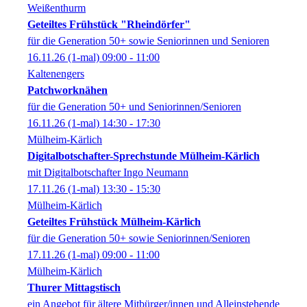
Weißenthurm
Geteiltes Frühstück "Rheindörfer"
für die Generation 50+ sowie Seniorinnen und Senioren
16.11.26
(1-mal)
09:00
- 11:00
Kaltenengers
Patchworknähen
für die Generation 50+ und Seniorinnen/Senioren
16.11.26
(1-mal)
14:30
- 17:30
Mülheim-Kärlich
Digitalbotschafter-Sprechstunde Mülheim-Kärlich
mit Digitalbotschafter Ingo Neumann
17.11.26
(1-mal)
13:30
- 15:30
Mülheim-Kärlich
Geteiltes Frühstück Mülheim-Kärlich
für die Generation 50+ sowie Seniorinnen/Senioren
17.11.26
(1-mal)
09:00
- 11:00
Mülheim-Kärlich
Thurer Mittagstisch
ein Angebot für ältere Mitbürger/innen und Alleinstehende