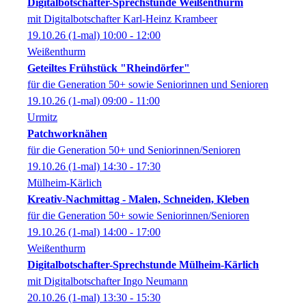
Digitalbotschafter-Sprechstunde Weißenthurm
mit Digitalbotschafter Karl-Heinz Krambeer
19.10.26
(1-mal)
10:00
- 12:00
Weißenthurm
Geteiltes Frühstück "Rheindörfer"
für die Generation 50+ sowie Seniorinnen und Senioren
19.10.26
(1-mal)
09:00
- 11:00
Urmitz
Patchworknähen
für die Generation 50+ und Seniorinnen/Senioren
19.10.26
(1-mal)
14:30
- 17:30
Mülheim-Kärlich
Kreativ-Nachmittag - Malen, Schneiden, Kleben
für die Generation 50+ sowie Seniorinnen/Senioren
19.10.26
(1-mal)
14:00
- 17:00
Weißenthurm
Digitalbotschafter-Sprechstunde Mülheim-Kärlich
mit Digitalbotschafter Ingo Neumann
20.10.26
(1-mal)
13:30
- 15:30