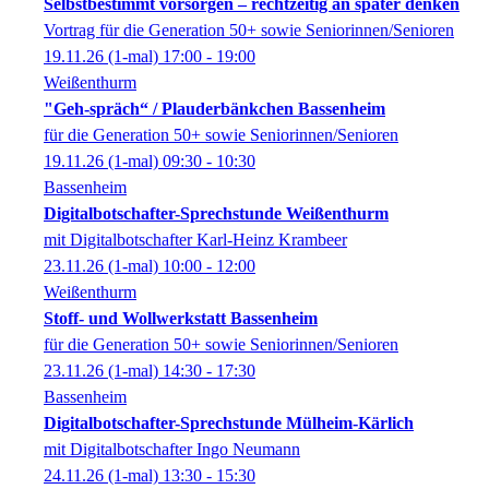
Selbstbestimmt vorsorgen – rechtzeitig an später denken
Vortrag für die Generation 50+ sowie Seniorinnen/Senioren
19.11.26
(1-mal)
17:00
- 19:00
Weißenthurm
"Geh-spräch“ / Plauderbänkchen Bassenheim
für die Generation 50+ sowie Seniorinnen/Senioren
19.11.26
(1-mal)
09:30
- 10:30
Bassenheim
Digitalbotschafter-Sprechstunde Weißenthurm
mit Digitalbotschafter Karl-Heinz Krambeer
23.11.26
(1-mal)
10:00
- 12:00
Weißenthurm
Stoff- und Wollwerkstatt Bassenheim
für die Generation 50+ sowie Seniorinnen/Senioren
23.11.26
(1-mal)
14:30
- 17:30
Bassenheim
Digitalbotschafter-Sprechstunde Mülheim-Kärlich
mit Digitalbotschafter Ingo Neumann
24.11.26
(1-mal)
13:30
- 15:30