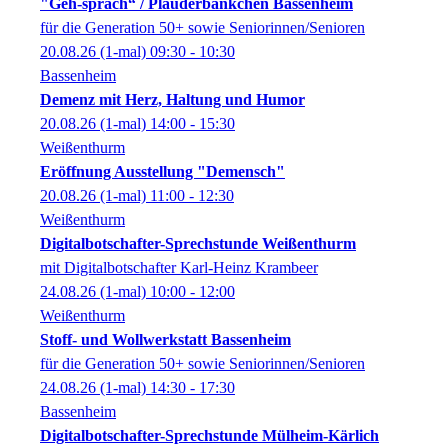
"Geh-spräch“ / Plauderbänkchen Bassenheim
für die Generation 50+ sowie Seniorinnen/Senioren
20.08.26
(1-mal)
09:30
- 10:30
Bassenheim
Demenz mit Herz, Haltung und Humor
20.08.26
(1-mal)
14:00
- 15:30
Weißenthurm
Eröffnung Ausstellung "Demensch"
20.08.26
(1-mal)
11:00
- 12:30
Weißenthurm
Digitalbotschafter-Sprechstunde Weißenthurm
mit Digitalbotschafter Karl-Heinz Krambeer
24.08.26
(1-mal)
10:00
- 12:00
Weißenthurm
Stoff- und Wollwerkstatt Bassenheim
für die Generation 50+ sowie Seniorinnen/Senioren
24.08.26
(1-mal)
14:30
- 17:30
Bassenheim
Digitalbotschafter-Sprechstunde Mülheim-Kärlich