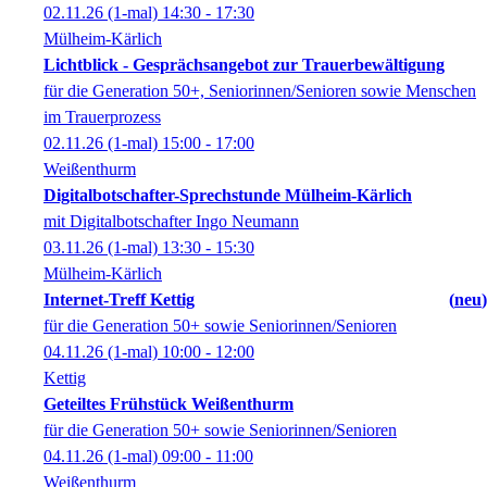
02.11.26
(1-mal)
14:30
- 17:30
Mülheim-Kärlich
Lichtblick - Gesprächsangebot zur Trauerbewältigung
für die Generation 50+, Seniorinnen/Senioren sowie Menschen
im Trauerprozess
02.11.26
(1-mal)
15:00
- 17:00
Weißenthurm
Digitalbotschafter-Sprechstunde Mülheim-Kärlich
mit Digitalbotschafter Ingo Neumann
03.11.26
(1-mal)
13:30
- 15:30
Mülheim-Kärlich
Internet-Treff Kettig
neu
für die Generation 50+ sowie Seniorinnen/Senioren
04.11.26
(1-mal)
10:00
- 12:00
Kettig
Geteiltes Frühstück Weißenthurm
für die Generation 50+ sowie Seniorinnen/Senioren
04.11.26
(1-mal)
09:00
- 11:00
Weißenthurm