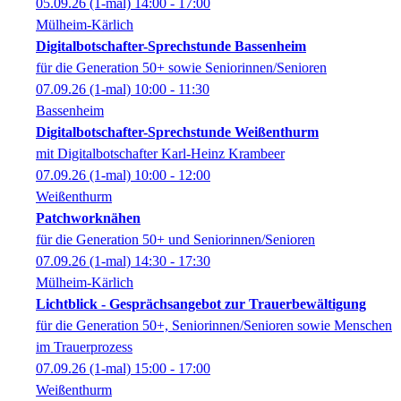
05.09.26
(1-mal)
14:00
- 17:00
Mülheim-Kärlich
Digitalbotschafter-Sprechstunde Bassenheim
für die Generation 50+ sowie Seniorinnen/Senioren
07.09.26
(1-mal)
10:00
- 11:30
Bassenheim
Digitalbotschafter-Sprechstunde Weißenthurm
mit Digitalbotschafter Karl-Heinz Krambeer
07.09.26
(1-mal)
10:00
- 12:00
Weißenthurm
Patchworknähen
für die Generation 50+ und Seniorinnen/Senioren
07.09.26
(1-mal)
14:30
- 17:30
Mülheim-Kärlich
Lichtblick - Gesprächsangebot zur Trauerbewältigung
für die Generation 50+, Seniorinnen/Senioren sowie Menschen
im Trauerprozess
07.09.26
(1-mal)
15:00
- 17:00
Weißenthurm