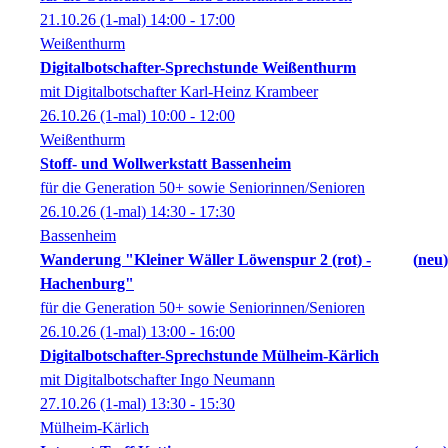
21.10.26
(1-mal)
14:00
- 17:00
Weißenthurm
Digitalbotschafter-Sprechstunde Weißenthurm
mit Digitalbotschafter Karl-Heinz Krambeer
26.10.26
(1-mal)
10:00
- 12:00
Weißenthurm
Stoff- und Wollwerkstatt Bassenheim
für die Generation 50+ sowie Seniorinnen/Senioren
26.10.26
(1-mal)
14:30
- 17:30
Bassenheim
Wanderung "Kleiner Wäller Löwenspur 2 (rot) -
neu
Hachenburg"
für die Generation 50+ sowie Seniorinnen/Senioren
26.10.26
(1-mal)
13:00
- 16:00
Digitalbotschafter-Sprechstunde Mülheim-Kärlich
mit Digitalbotschafter Ingo Neumann
27.10.26
(1-mal)
13:30
- 15:30
Mülheim-Kärlich