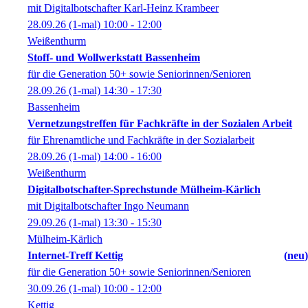
mit Digitalbotschafter Karl-Heinz Krambeer
28.09.26
(1-mal)
10:00
- 12:00
Weißenthurm
Stoff- und Wollwerkstatt Bassenheim
für die Generation 50+ sowie Seniorinnen/Senioren
28.09.26
(1-mal)
14:30
- 17:30
Bassenheim
Vernetzungstreffen für Fachkräfte in der Sozialen Arbeit
für Ehrenamtliche und Fachkräfte in der Sozialarbeit
28.09.26
(1-mal)
14:00
- 16:00
Weißenthurm
Digitalbotschafter-Sprechstunde Mülheim-Kärlich
mit Digitalbotschafter Ingo Neumann
29.09.26
(1-mal)
13:30
- 15:30
Mülheim-Kärlich
Internet-Treff Kettig
neu
für die Generation 50+ sowie Seniorinnen/Senioren
30.09.26
(1-mal)
10:00
- 12:00
Kettig