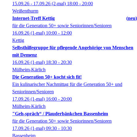
15.09.26 - 17.09.26
(2-mal)
18:00
- 20:00
Weißenthurm
Internet-Treff Kettig
neu
für die Generation 50+ sowie Seniorinnen/Senioren
16.09.26
(1-mal)
10:00
- 12:00
Kettig
Selbsthilfegruppe für pflegende Angehörige von Menschen
mit Demenz
16.09.26
(1-mal)
18:30
- 20:30
Mülheim-Kärlich
Die Generation 50+ kocht sich fit!
Ein kulinarischer Nachmittag für die Generation 50+ und
Seniorinnen/Senioren
17.09.26
(1-mal)
16:00
- 20:00
Mülheim-Kärlich
"Geh-spräch“ / Plauderbänkchen Bassenheim
für die Generation 50+ sowie Seniorinnen/Senioren
17.09.26
(1-mal)
09:30
- 10:30
Bassenheim