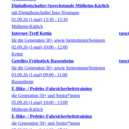
Digitalbotschafter-Sprechstunde Mülheim-Kärlich
mit Digitalbotschafter Ingo Neumann
01.09.26
(1-mal)
13:30
- 15:30
Mülheim-Kärlich
Internet-Treff Kettig
neu
für die Generation 50+ sowie Seniorinnen/Senioren
02.09.26
(1-mal)
10:00
- 12:00
Kettig
Geteiltes Frühstück Bassenheim
neu
für die Generation 50+ sowie Seniorinnen/Senioren
03.09.26
(1-mal)
09:00
- 11:00
Bassenheim
E-Bike- / Pedelec-Fahrsicherheitstraining
die Generation 50+ und Senior*innen
05.09.26
(1-mal)
10:00
- 13:00
Mülheim-Kärlich
E-Bike- / Pedelec-Fahrsicherheitstraining
die Generation 50+ und Senior*innen