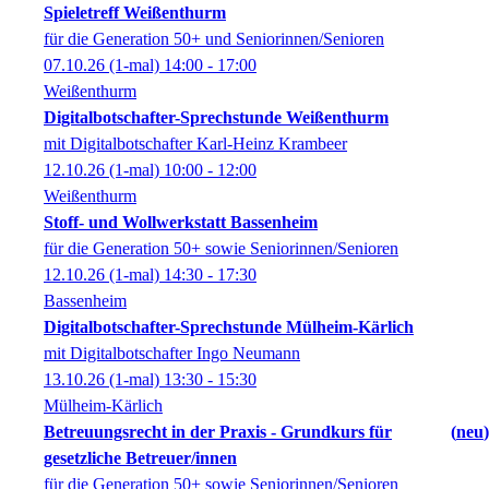
Spieletreff Weißenthurm
für die Generation 50+ und Seniorinnen/Senioren
07.10.26
(1-mal)
14:00
- 17:00
Weißenthurm
Digitalbotschafter-Sprechstunde Weißenthurm
mit Digitalbotschafter Karl-Heinz Krambeer
12.10.26
(1-mal)
10:00
- 12:00
Weißenthurm
Stoff- und Wollwerkstatt Bassenheim
für die Generation 50+ sowie Seniorinnen/Senioren
12.10.26
(1-mal)
14:30
- 17:30
Bassenheim
Digitalbotschafter-Sprechstunde Mülheim-Kärlich
mit Digitalbotschafter Ingo Neumann
13.10.26
(1-mal)
13:30
- 15:30
Mülheim-Kärlich
Betreuungsrecht in der Praxis - Grundkurs für
neu
gesetzliche Betreuer/innen
für die Generation 50+ sowie Seniorinnen/Senioren