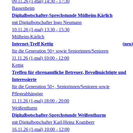
09.11.26
(1-mal)
14:30
- 17:30
Bassenheim
Digitalbotschafter-Sprechstunde Mülheim-Kärlich
mit Digitalbotschafter Ingo Neumann
10.11.26
(1-mal)
13:30
- 15:30
Mülheim-Kärlich
Internet-Treff Kettig
neu
für die Generation 50+ sowie Seniorinnen/Senioren
11.11.26
(1-mal)
10:00
- 12:00
Kettig
Treffen für ehrenamtliche Betreuer, Bevollmächtigte und
Interessierte
für die Generation 50+, Seniorinnen/Senioren sowie
Pflegeabhängige
11.11.26
(1-mal)
18:00
- 20:00
Weißenthurm
Digitalbotschafter-Sprechstunde Weißenthurm
mit Digitalbotschafter Karl-Heinz Krambeer
16.11.26
(1-mal)
10:00
- 12:00