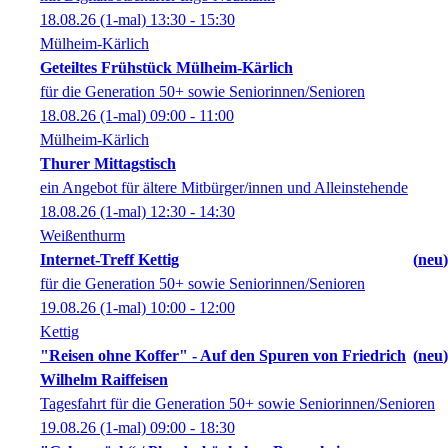
18.08.26
(1-mal)
13:30
- 15:30
Mülheim-Kärlich
Geteiltes Frühstück Mülheim-Kärlich
für die Generation 50+ sowie Seniorinnen/Senioren
18.08.26
(1-mal)
09:00
- 11:00
Mülheim-Kärlich
Thurer Mittagstisch
ein Angebot für ältere Mitbürger/innen und Alleinstehende
18.08.26
(1-mal)
12:30
- 14:30
Weißenthurm
Internet-Treff Kettig
neu
für die Generation 50+ sowie Seniorinnen/Senioren
19.08.26
(1-mal)
10:00
- 12:00
Kettig
"Reisen ohne Koffer" - Auf den Spuren von Friedrich
neu
Wilhelm Raiffeisen
Tagesfahrt für die Generation 50+ sowie Seniorinnen/Senioren
19.08.26
(1-mal)
09:00
- 18:30