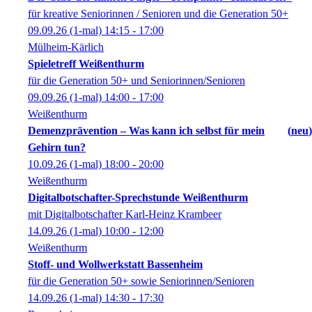
für kreative Seniorinnen / Senioren und die Generation 50+
09.09.26
(1-mal)
14:15
- 17:00
Mülheim-Kärlich
Spieletreff Weißenthurm
für die Generation 50+ und Seniorinnen/Senioren
09.09.26
(1-mal)
14:00
- 17:00
Weißenthurm
Demenzprävention – Was kann ich selbst für mein
neu
Gehirn tun?
10.09.26
(1-mal)
18:00
- 20:00
Weißenthurm
Digitalbotschafter-Sprechstunde Weißenthurm
mit Digitalbotschafter Karl-Heinz Krambeer
14.09.26
(1-mal)
10:00
- 12:00
Weißenthurm
Stoff- und Wollwerkstatt Bassenheim
für die Generation 50+ sowie Seniorinnen/Senioren
14.09.26
(1-mal)
14:30
- 17:30