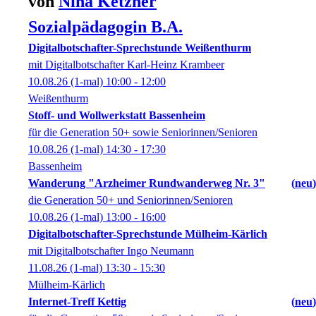
von
Nina
Ketzner
Sozialpädagogin B.A.
Digitalbotschafter-Sprechstunde Weißenthurm
mit Digitalbotschafter Karl-Heinz Krambeer
10.08.26
(1-mal)
10:00
- 12:00
Weißenthurm
Stoff- und Wollwerkstatt Bassenheim
für die Generation 50+ sowie Seniorinnen/Senioren
10.08.26
(1-mal)
14:30
- 17:30
Bassenheim
Wanderung "Arzheimer Rundwanderweg Nr. 3"
neu
die Generation 50+ und Seniorinnen/Senioren
10.08.26
(1-mal)
13:00
- 16:00
Digitalbotschafter-Sprechstunde Mülheim-Kärlich
mit Digitalbotschafter Ingo Neumann
11.08.26
(1-mal)
13:30
- 15:30
Mülheim-Kärlich
Internet-Treff Kettig
neu