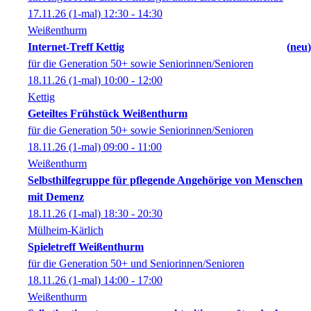
17.11.26
(1-mal)
12:30
- 14:30
Weißenthurm
Internet-Treff Kettig
neu
für die Generation 50+ sowie Seniorinnen/Senioren
18.11.26
(1-mal)
10:00
- 12:00
Kettig
Geteiltes Frühstück Weißenthurm
für die Generation 50+ sowie Seniorinnen/Senioren
18.11.26
(1-mal)
09:00
- 11:00
Weißenthurm
Selbsthilfegruppe für pflegende Angehörige von Menschen
mit Demenz
18.11.26
(1-mal)
18:30
- 20:30
Mülheim-Kärlich
Spieletreff Weißenthurm
für die Generation 50+ und Seniorinnen/Senioren
18.11.26
(1-mal)
14:00
- 17:00
Weißenthurm