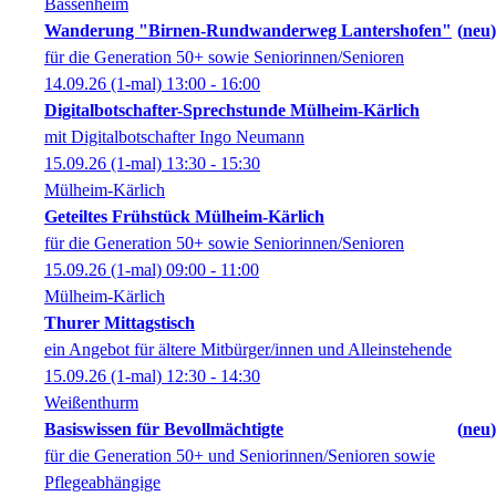
Bassenheim
Wanderung "Birnen-Rundwanderweg Lantershofen"
neu
für die Generation 50+ sowie Seniorinnen/Senioren
14.09.26
(1-mal)
13:00
- 16:00
Digitalbotschafter-Sprechstunde Mülheim-Kärlich
mit Digitalbotschafter Ingo Neumann
15.09.26
(1-mal)
13:30
- 15:30
Mülheim-Kärlich
Geteiltes Frühstück Mülheim-Kärlich
für die Generation 50+ sowie Seniorinnen/Senioren
15.09.26
(1-mal)
09:00
- 11:00
Mülheim-Kärlich
Thurer Mittagstisch
ein Angebot für ältere Mitbürger/innen und Alleinstehende
15.09.26
(1-mal)
12:30
- 14:30
Weißenthurm
Basiswissen für Bevollmächtigte
neu
für die Generation 50+ und Seniorinnen/Senioren sowie
Pflegeabhängige