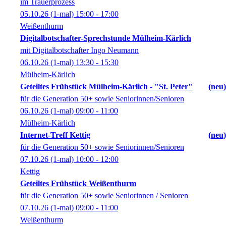
im Trauerprozess
05.10.26
(1-mal)
15:00
- 17:00
Weißenthurm
Digitalbotschafter-Sprechstunde Mülheim-Kärlich
mit Digitalbotschafter Ingo Neumann
06.10.26
(1-mal)
13:30
- 15:30
Mülheim-Kärlich
Geteiltes Frühstück Mülheim-Kärlich - "St. Peter"
neu
für die Generation 50+ sowie Seniorinnen/Senioren
06.10.26
(1-mal)
09:00
- 11:00
Mülheim-Kärlich
Internet-Treff Kettig
neu
für die Generation 50+ sowie Seniorinnen/Senioren
07.10.26
(1-mal)
10:00
- 12:00
Kettig
Geteiltes Frühstück Weißenthurm
für die Generation 50+ sowie Seniorinnen / Senioren
07.10.26
(1-mal)
09:00
- 11:00
Weißenthurm