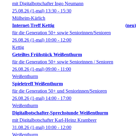
mit Digitalbotschafter Ingo Neumann
25.08.26
(1-mal)
13:30
- 15:30
Mülheim-Kärlich
Internet-Treff Kettig
neu
für die Generation 50+ sowie Seniorinnen/Senioren
26.08.26
(1-mal)
10:00
- 12:00
Kettig
Geteiltes Frühstück Weißenthurm
für die Generation 50+ sowie Seniorinnen / Senioren
26.08.26
(1-mal)
09:00
- 11:00
Weißenthurm
Spieletreff Weißenthurm
für die Generation 50+ und Seniorinnen/Senioren
26.08.26
(1-mal)
14:00
- 17:00
Weißenthurm
Digitalbotschafter-Sprechstunde Weißenthurm
mit Digitalbotschafter Karl-Heinz Krambeer
31.08.26
(1-mal)
10:00
- 12:00
Weißenthurm