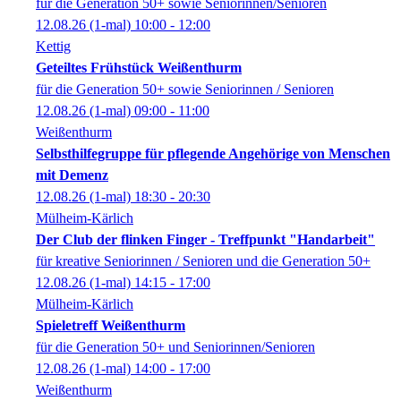
für die Generation 50+ sowie Seniorinnen/Senioren
12.08.26
(1-mal)
10:00
- 12:00
Kettig
Geteiltes Frühstück Weißenthurm
für die Generation 50+ sowie Seniorinnen / Senioren
12.08.26
(1-mal)
09:00
- 11:00
Weißenthurm
Selbsthilfegruppe für pflegende Angehörige von Menschen
mit Demenz
12.08.26
(1-mal)
18:30
- 20:30
Mülheim-Kärlich
Der Club der flinken Finger - Treffpunkt "Handarbeit"
für kreative Seniorinnen / Senioren und die Generation 50+
12.08.26
(1-mal)
14:15
- 17:00
Mülheim-Kärlich
Spieletreff Weißenthurm
für die Generation 50+ und Seniorinnen/Senioren
12.08.26
(1-mal)
14:00
- 17:00
Weißenthurm