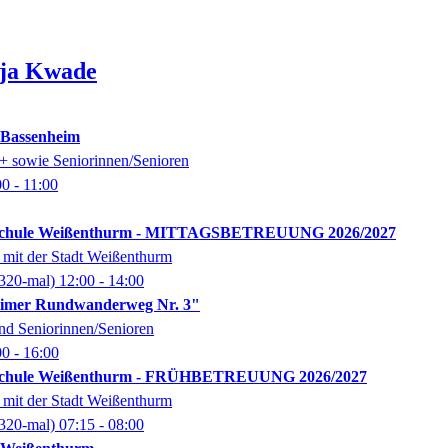
ja
Kwade
k Bassenheim
0+ sowie Seniorinnen/Senioren
00
- 11:00
schule Weißenthurm - MITTAGSBETREUUNG 2026/2027
 mit der Stadt Weißenthurm
320-mal)
12:00
- 14:00
imer Rundwanderweg Nr. 3"
nd Seniorinnen/Senioren
00
- 16:00
schule Weißenthurm - FRÜHBETREUUNG 2026/2027
 mit der Stadt Weißenthurm
320-mal)
07:15
- 08:00