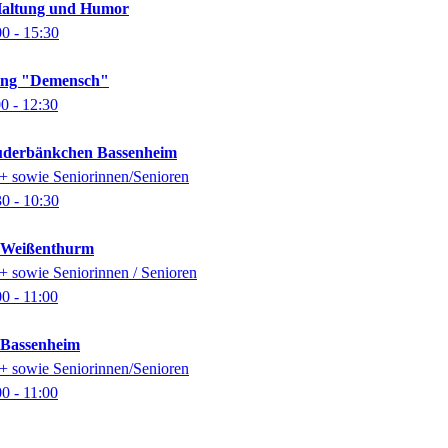
Haltung und Humor
00
- 15:30
lung "Demensch"
00
- 12:30
auderbänkchen Bassenheim
0+ sowie Seniorinnen/Senioren
30
- 10:30
k Weißenthurm
0+ sowie Seniorinnen / Senioren
00
- 11:00
k Bassenheim
0+ sowie Seniorinnen/Senioren
00
- 11:00