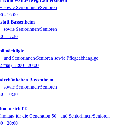
n-Rundwanderweg Lantershofen"
0+ sowie Seniorinnen/Senioren
00
- 16:00
kstatt Bassenheim
0+ sowie Seniorinnen/Senioren
30
- 17:30
ollmächtigte
0+ und Seniorinnen/Senioren sowie Pflegeabhängige
2-mal)
18:00
- 20:00
auderbänkchen Bassenheim
0+ sowie Seniorinnen/Senioren
30
- 10:30
ocht sich fit!
chmittag für die Generation 50+ und Seniorinnen/Senioren
00
- 20:00