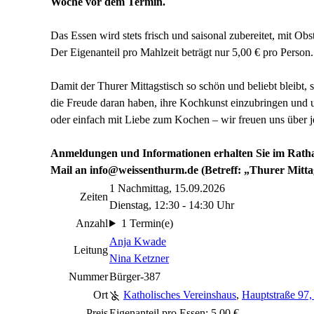
Woche vor dem Termin.
Das Essen wird stets frisch und saisonal zubereitet, mit Ob
Der Eigenanteil pro Mahlzeit beträgt nur 5,00 € pro Person.
Damit der Thurer Mittagstisch so schön und beliebt bleib
die Freude daran haben, ihre Kochkunst einzubringen und u
oder einfach mit Liebe zum Kochen – wir freuen uns über j
Anmeldungen und Informationen erhalten Sie im Ratha
Mail an info@weissenthurm.de (Betreff: „Thurer Mittag
1 Nachmittag, 15.09.2026
Zeiten
Dienstag, 12:30 - 14:30 Uhr
Anzahl
1 Termin(e)
Anja Kwade
Leitung
Nina Ketzner
Nummer
Bürger-387
Ort
Katholisches Vereinshaus
,
Hauptstraße 97
Preis
Eigenanteil pro Essen: 5,00 €