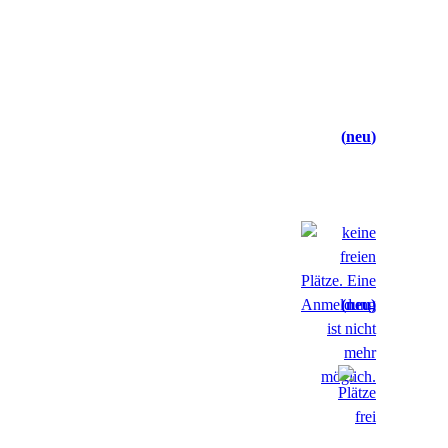
neu
neu