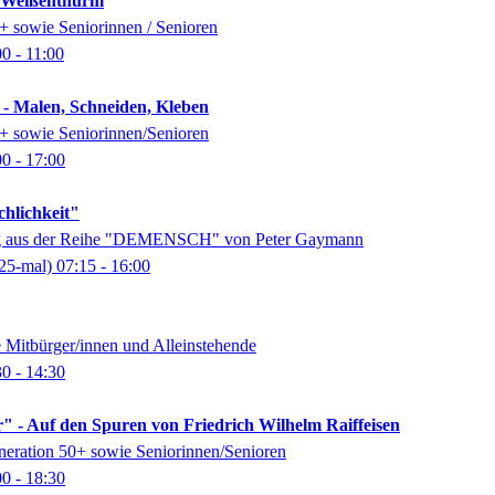
k Weißenthurm
0+ sowie Seniorinnen / Senioren
00
- 11:00
 - Malen, Schneiden, Kleben
0+ sowie Seniorinnen/Senioren
00
- 17:00
chlichkeit"
ung aus der Reihe "DEMENSCH" von Peter Gaymann
25-mal)
07:15
- 16:00
e Mitbürger/innen und Alleinstehende
30
- 14:30
" - Auf den Spuren von Friedrich Wilhelm Raiffeisen
eneration 50+ sowie Seniorinnen/Senioren
00
- 18:30