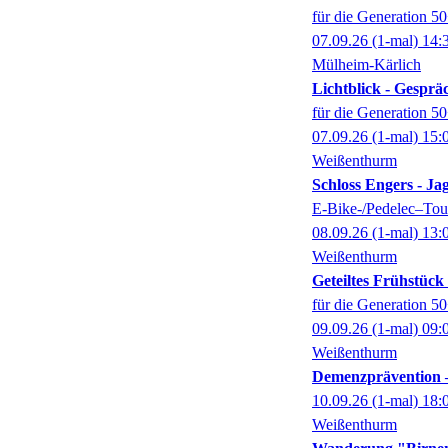
für die Generation 5
07.09.26
(1-mal)
14:
Mülheim-Kärlich
Lichtblick - Gespr
für die Generation 5
07.09.26
(1-mal)
15:
Weißenthurm
Schloss Engers - Ja
E-Bike-/Pedelec–Tour
08.09.26
(1-mal)
13:
Weißenthurm
Geteiltes Frühstüc
für die Generation 5
09.09.26
(1-mal)
09:
Weißenthurm
Demenzprävention –
10.09.26
(1-mal)
18:
Weißenthurm