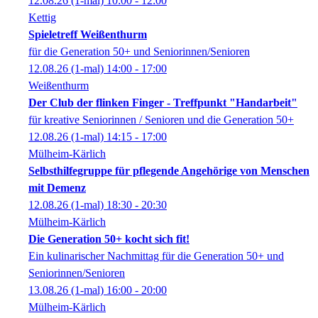
12.08.26
(1-mal)
10:00
- 12:00
Kettig
Spieletreff Weißenthurm
für die Generation 50+ und Seniorinnen/Senioren
12.08.26
(1-mal)
14:00
- 17:00
Weißenthurm
Der Club der flinken Finger - Treffpunkt "Handarbeit"
für kreative Seniorinnen / Senioren und die Generation 50+
12.08.26
(1-mal)
14:15
- 17:00
Mülheim-Kärlich
Selbsthilfegruppe für pflegende Angehörige von Menschen
mit Demenz
12.08.26
(1-mal)
18:30
- 20:30
Mülheim-Kärlich
Die Generation 50+ kocht sich fit!
Ein kulinarischer Nachmittag für die Generation 50+ und
Seniorinnen/Senioren
13.08.26
(1-mal)
16:00
- 20:00
Mülheim-Kärlich