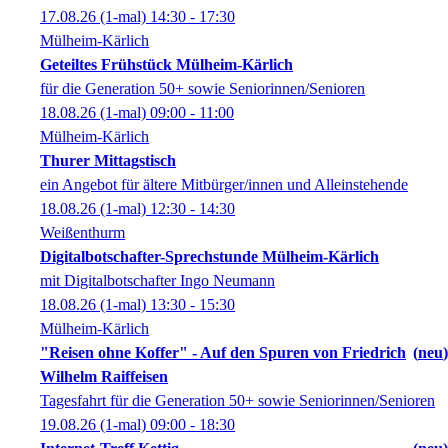
17.08.26
(1-mal)
14:30
- 17:30
Mülheim-Kärlich
Geteiltes Frühstück Mülheim-Kärlich
für die Generation 50+ sowie Seniorinnen/Senioren
18.08.26
(1-mal)
09:00
- 11:00
Mülheim-Kärlich
Thurer Mittagstisch
ein Angebot für ältere Mitbürger/innen und Alleinstehende
18.08.26
(1-mal)
12:30
- 14:30
Weißenthurm
Digitalbotschafter-Sprechstunde Mülheim-Kärlich
mit Digitalbotschafter Ingo Neumann
18.08.26
(1-mal)
13:30
- 15:30
Mülheim-Kärlich
"Reisen ohne Koffer" - Auf den Spuren von Friedrich
neu
Wilhelm Raiffeisen
Tagesfahrt für die Generation 50+ sowie Seniorinnen/Senioren
19.08.26
(1-mal)
09:00
- 18:30