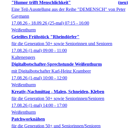
"Humor trifft Menschlichkeit"
neu
Eine Teil-Ausstellung aus der Reihe "DEMENSCH" von Peter
Gaymann
17.08.26 - 18.09.26
(25-mal)
07:15
- 16:00
Weißenthurm
Geteiltes Frühstück "Rheindörfer"
für die Generation 50+ sowie Seniorinnen und Senioren
17.08.26
(1-mal)
09:00
- 11:00
Kaltenengers
Digitalbotschafter-Sprechstunde Weißenthurm
mit Digitalbotschafter Karl-Heinz Krambeer
17.08.26
(1-mal)
10:00
- 12:00
Weißenthurm
Kreativ-Nachmittag - Malen, Schneiden, Kleben
für die Generation 50+ sowie Seniorinnen/Senioren
17.08.26
(1-mal)
14:00
- 17:00
Weißenthurm
Patchworknähen
für die Generation 50+ und Seniorinnen/Senioren