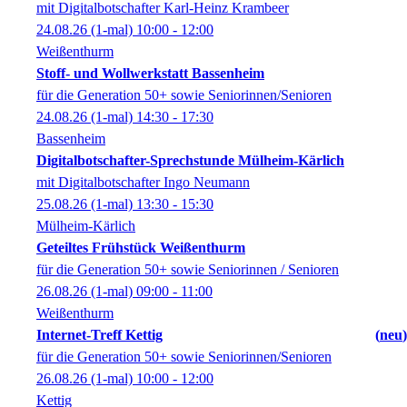
mit Digitalbotschafter Karl-Heinz Krambeer
24.08.26
(1-mal)
10:00
- 12:00
Weißenthurm
Stoff- und Wollwerkstatt Bassenheim
für die Generation 50+ sowie Seniorinnen/Senioren
24.08.26
(1-mal)
14:30
- 17:30
Bassenheim
Digitalbotschafter-Sprechstunde Mülheim-Kärlich
mit Digitalbotschafter Ingo Neumann
25.08.26
(1-mal)
13:30
- 15:30
Mülheim-Kärlich
Geteiltes Frühstück Weißenthurm
für die Generation 50+ sowie Seniorinnen / Senioren
26.08.26
(1-mal)
09:00
- 11:00
Weißenthurm
Internet-Treff Kettig
neu
für die Generation 50+ sowie Seniorinnen/Senioren
26.08.26
(1-mal)
10:00
- 12:00
Kettig