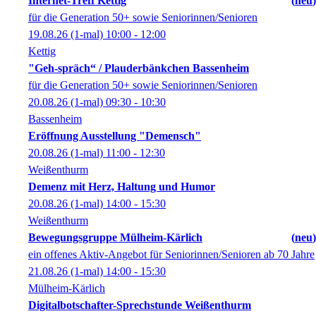
Internet-Treff Kettig
neu
für die Generation 50+ sowie Seniorinnen/Senioren
19.08.26
(1-mal)
10:00
- 12:00
Kettig
"Geh-spräch“ / Plauderbänkchen Bassenheim
für die Generation 50+ sowie Seniorinnen/Senioren
20.08.26
(1-mal)
09:30
- 10:30
Bassenheim
Eröffnung Ausstellung "Demensch"
20.08.26
(1-mal)
11:00
- 12:30
Weißenthurm
Demenz mit Herz, Haltung und Humor
20.08.26
(1-mal)
14:00
- 15:30
Weißenthurm
Bewegungsgruppe Mülheim-Kärlich
neu
ein offenes Aktiv-Angebot für Seniorinnen/Senioren ab 70 Jahre
21.08.26
(1-mal)
14:00
- 15:30
Mülheim-Kärlich
Digitalbotschafter-Sprechstunde Weißenthurm