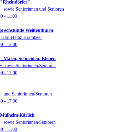
k "Rheindörfer"
0+ sowie Seniorinnen und Senioren
00
- 11:00
-Sprechstunde Weißenthurm
er Karl-Heinz Krambeer
00
- 12:00
 - Malen, Schneiden, Kleben
0+ sowie Seniorinnen/Senioren
00
- 17:00
0+ und Seniorinnen/Senioren
30
- 17:30
k Mülheim-Kärlich
0+ sowie Seniorinnen/Senioren
00
- 11:00