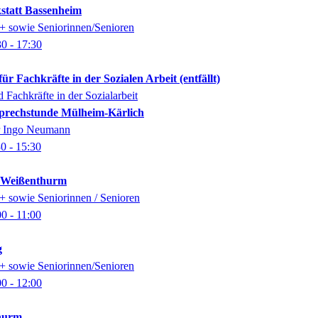
kstatt Bassenheim
0+ sowie Seniorinnen/Senioren
30
- 17:30
für Fachkräfte in der Sozialen Arbeit
(entfällt)
 Fachkräfte in der Sozialarbeit
-Sprechstunde Mülheim-Kärlich
er Ingo Neumann
30
- 15:30
k Weißenthurm
0+ sowie Seniorinnen / Senioren
00
- 11:00
g
0+ sowie Seniorinnen/Senioren
00
- 12:00
thurm