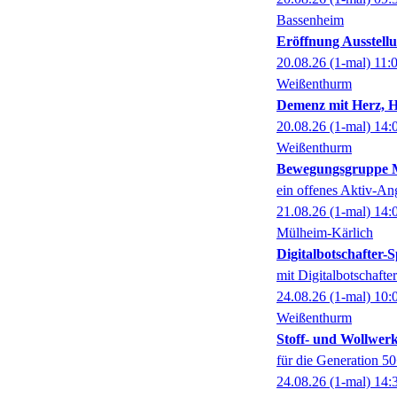
Bassenheim
Eröffnung Ausstel
20.08.26
(1-mal)
11:
Weißenthurm
Demenz mit Herz, 
20.08.26
(1-mal)
14:
Weißenthurm
Bewegungsgruppe M
ein offenes Aktiv-An
21.08.26
(1-mal)
14:
Mülheim-Kärlich
Digitalbotschafter
mit Digitalbotschaft
24.08.26
(1-mal)
10:
Weißenthurm
Stoff- und Wollwer
für die Generation 5
24.08.26
(1-mal)
14: