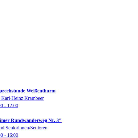
-Sprechstunde Weißenthurm
er Karl-Heinz Krambeer
00
- 12:00
imer Rundwanderweg Nr. 3"
nd Seniorinnen/Senioren
00
- 16:00