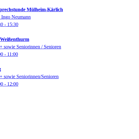
-Sprechstunde Mülheim-Kärlich
er Ingo Neumann
30
- 15:30
k Weißenthurm
0+ sowie Seniorinnen / Senioren
00
- 11:00
g
0+ sowie Seniorinnen/Senioren
00
- 12:00