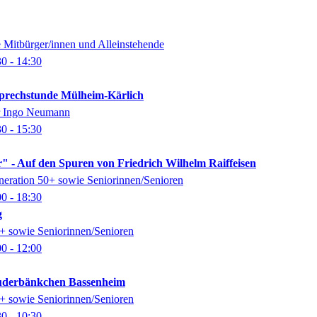
e Mitbürger/innen und Alleinstehende
30
- 14:30
-Sprechstunde Mülheim-Kärlich
er Ingo Neumann
30
- 15:30
" - Auf den Spuren von Friedrich Wilhelm Raiffeisen
eneration 50+ sowie Seniorinnen/Senioren
00
- 18:30
g
0+ sowie Seniorinnen/Senioren
00
- 12:00
auderbänkchen Bassenheim
0+ sowie Seniorinnen/Senioren
30
- 10:30