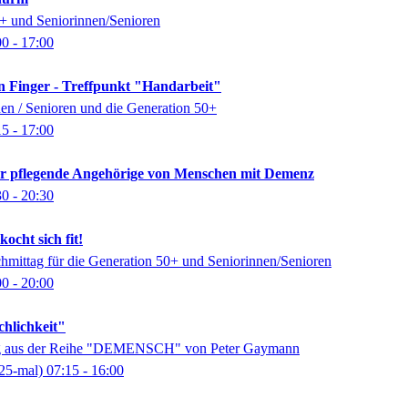
0+ und Seniorinnen/Senioren
00
- 17:00
n Finger - Treffpunkt "Handarbeit"
nen / Senioren und die Generation 50+
15
- 17:00
für pflegende Angehörige von Menschen mit Demenz
30
- 20:30
ocht sich fit!
chmittag für die Generation 50+ und Seniorinnen/Senioren
00
- 20:00
chlichkeit"
ung aus der Reihe "DEMENSCH" von Peter Gaymann
25-mal)
07:15
- 16:00