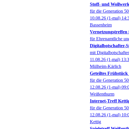
Stoff- und Wollwer
für die Generation 5
10.08.26
(1-mal)
14:
Bassenheim
Vernetzungstreffen 
für Ehrenamtliche und
Digitalbotschafter
mit Digitalbotschaft
11.08.26
(1-mal)
13:
Mülheim-Kärlich
Geteiltes Frühstüc
für die Generation 5
12.08.26
(1-mal)
09:
Weißenthurm
Internet-Treff Ketti
für die Generation 5
12.08.26
(1-mal)
10:
Kettig
Spieletreff Weißen