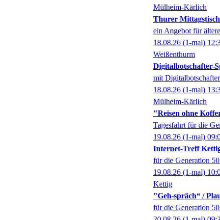
Mülheim-Kärlich
Thurer Mittagstisch
ein Angebot für älter
18.08.26
(1-mal)
12:
Weißenthurm
Digitalbotschafter
mit Digitalbotschaft
18.08.26
(1-mal)
13:
Mülheim-Kärlich
"Reisen ohne Koffer
Tagesfahrt für die G
19.08.26
(1-mal)
09:
Internet-Treff Ketti
für die Generation 5
19.08.26
(1-mal)
10:
Kettig
"Geh-spräch“ / Pl
für die Generation 5
20.08.26
(1-mal)
09: