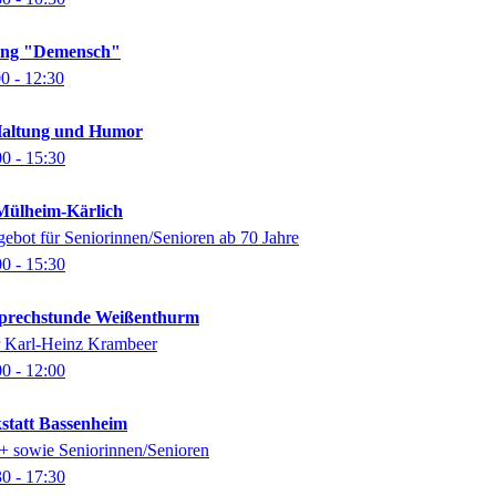
lung "Demensch"
00
- 12:30
Haltung und Humor
00
- 15:30
ülheim-Kärlich
gebot für Seniorinnen/Senioren ab 70 Jahre
00
- 15:30
-Sprechstunde Weißenthurm
er Karl-Heinz Krambeer
00
- 12:00
kstatt Bassenheim
0+ sowie Seniorinnen/Senioren
30
- 17:30