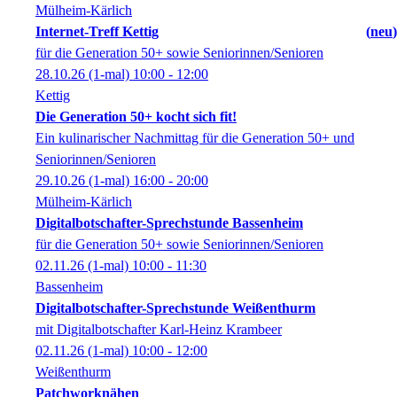
Mülheim-Kärlich
Internet-Treff Kettig
neu
für die Generation 50+ sowie Seniorinnen/Senioren
28.10.26
(1-mal)
10:00
- 12:00
Kettig
Die Generation 50+ kocht sich fit!
Ein kulinarischer Nachmittag für die Generation 50+ und
Seniorinnen/Senioren
29.10.26
(1-mal)
16:00
- 20:00
Mülheim-Kärlich
Digitalbotschafter-Sprechstunde Bassenheim
für die Generation 50+ sowie Seniorinnen/Senioren
02.11.26
(1-mal)
10:00
- 11:30
Bassenheim
Digitalbotschafter-Sprechstunde Weißenthurm
mit Digitalbotschafter Karl-Heinz Krambeer
02.11.26
(1-mal)
10:00
- 12:00
Weißenthurm
Patchworknähen