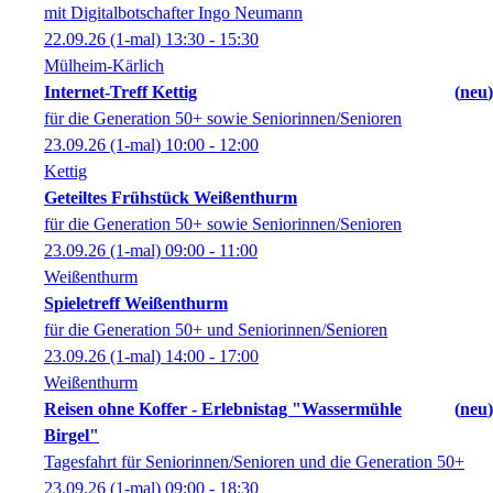
mit Digitalbotschafter Ingo Neumann
22.09.26
(1-mal)
13:30
- 15:30
Mülheim-Kärlich
Internet-Treff Kettig
neu
für die Generation 50+ sowie Seniorinnen/Senioren
23.09.26
(1-mal)
10:00
- 12:00
Kettig
Geteiltes Frühstück Weißenthurm
für die Generation 50+ sowie Seniorinnen/Senioren
23.09.26
(1-mal)
09:00
- 11:00
Weißenthurm
Spieletreff Weißenthurm
für die Generation 50+ und Seniorinnen/Senioren
23.09.26
(1-mal)
14:00
- 17:00
Weißenthurm
Reisen ohne Koffer - Erlebnistag "Wassermühle
neu
Birgel"
Tagesfahrt für Seniorinnen/Senioren und die Generation 50+
23.09.26
(1-mal)
09:00
- 18:30