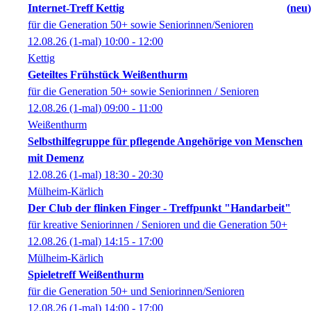
Internet-Treff Kettig
neu
für die Generation 50+ sowie Seniorinnen/Senioren
12.08.26
(1-mal)
10:00
- 12:00
Kettig
Geteiltes Frühstück Weißenthurm
für die Generation 50+ sowie Seniorinnen / Senioren
12.08.26
(1-mal)
09:00
- 11:00
Weißenthurm
Selbsthilfegruppe für pflegende Angehörige von Menschen
mit Demenz
12.08.26
(1-mal)
18:30
- 20:30
Mülheim-Kärlich
Der Club der flinken Finger - Treffpunkt "Handarbeit"
für kreative Seniorinnen / Senioren und die Generation 50+
12.08.26
(1-mal)
14:15
- 17:00
Mülheim-Kärlich
Spieletreff Weißenthurm
für die Generation 50+ und Seniorinnen/Senioren
12.08.26
(1-mal)
14:00
- 17:00