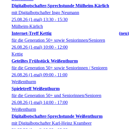
Digitalbotschafter-Sprechstunde Mülheim-Kärlich
mit Digitalbotschafter Ingo Neumann
25.08.26
(1-mal)
13:30
- 15:30
Mülheim-Kärlich
Internet-Treff Kettig
neu
für die Generation 50+ sowie Seniorinnen/Senioren
26.08.26
(1-mal)
10:00
- 12:00
Kettig
Geteiltes Frühstück Weißenthurm
für die Generation 50+ sowie Seniorinnen / Senioren
26.08.26
(1-mal)
09:00
- 11:00
Weißenthurm
Spieletreff Weißenthurm
für die Generation 50+ und Seniorinnen/Senioren
26.08.26
(1-mal)
14:00
- 17:00
Weißenthurm
Digitalbotschafter-Sprechstunde Weißenthurm
mit Digitalbotschafter Karl-Heinz Krambeer