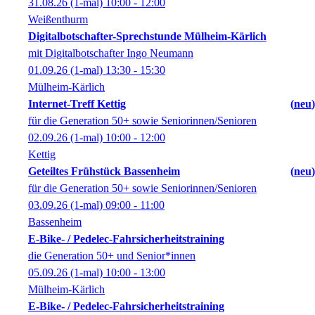
31.08.26
(1-mal)
10:00
- 12:00
Weißenthurm
Digitalbotschafter-Sprechstunde Mülheim-Kärlich
mit Digitalbotschafter Ingo Neumann
01.09.26
(1-mal)
13:30
- 15:30
Mülheim-Kärlich
Internet-Treff Kettig
neu
für die Generation 50+ sowie Seniorinnen/Senioren
02.09.26
(1-mal)
10:00
- 12:00
Kettig
Geteiltes Frühstück Bassenheim
neu
für die Generation 50+ sowie Seniorinnen/Senioren
03.09.26
(1-mal)
09:00
- 11:00
Bassenheim
E-Bike- / Pedelec-Fahrsicherheitstraining
die Generation 50+ und Senior*innen
05.09.26
(1-mal)
10:00
- 13:00
Mülheim-Kärlich
E-Bike- / Pedelec-Fahrsicherheitstraining