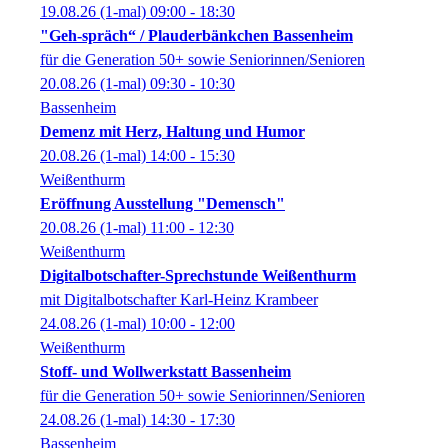
19.08.26
(1-mal)
09:00
- 18:30
"Geh-spräch“ / Plauderbänkchen Bassenheim
für die Generation 50+ sowie Seniorinnen/Senioren
20.08.26
(1-mal)
09:30
- 10:30
Bassenheim
Demenz mit Herz, Haltung und Humor
20.08.26
(1-mal)
14:00
- 15:30
Weißenthurm
Eröffnung Ausstellung "Demensch"
20.08.26
(1-mal)
11:00
- 12:30
Weißenthurm
Digitalbotschafter-Sprechstunde Weißenthurm
mit Digitalbotschafter Karl-Heinz Krambeer
24.08.26
(1-mal)
10:00
- 12:00
Weißenthurm
Stoff- und Wollwerkstatt Bassenheim
für die Generation 50+ sowie Seniorinnen/Senioren
24.08.26
(1-mal)
14:30
- 17:30
Bassenheim