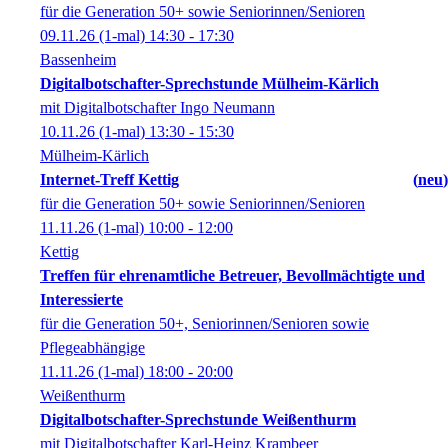
für die Generation 50+ sowie Seniorinnen/Senioren
09.11.26
(1-mal)
14:30
- 17:30
Bassenheim
Digitalbotschafter-Sprechstunde Mülheim-Kärlich
mit Digitalbotschafter Ingo Neumann
10.11.26
(1-mal)
13:30
- 15:30
Mülheim-Kärlich
Internet-Treff Kettig
neu
für die Generation 50+ sowie Seniorinnen/Senioren
11.11.26
(1-mal)
10:00
- 12:00
Kettig
Treffen für ehrenamtliche Betreuer, Bevollmächtigte und
Interessierte
für die Generation 50+, Seniorinnen/Senioren sowie
Pflegeabhängige
11.11.26
(1-mal)
18:00
- 20:00
Weißenthurm
Digitalbotschafter-Sprechstunde Weißenthurm
mit Digitalbotschafter Karl-Heinz Krambeer