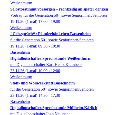
Weißenthurm
Selbstbestimmt vorsorgen – rechtzeitig an später denken
Vortrag für die Generation 50+ sowie Seniorinnen/Senioren
19.11.26
(1-mal)
17:00
- 19:00
Weißenthurm
"Geh-spräch“ / Plauderbänkchen Bassenheim
für die Generation 50+ sowie Seniorinnen/Senioren
19.11.26
(1-mal)
09:30
- 10:30
Bassenheim
Digitalbotschafter-Sprechstunde Weißenthurm
mit Digitalbotschafter Karl-Heinz Krambeer
23.11.26
(1-mal)
10:00
- 12:00
Weißenthurm
Stoff- und Wollwerkstatt Bassenheim
für die Generation 50+ sowie Seniorinnen/Senioren
23.11.26
(1-mal)
14:30
- 17:30
Bassenheim
Digitalbotschafter-Sprechstunde Mülheim-Kärlich
mit Digitalbotschafter Ingo Neumann