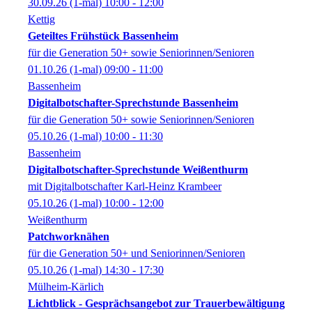
30.09.26
(1-mal)
10:00
- 12:00
Kettig
Geteiltes Frühstück Bassenheim
für die Generation 50+ sowie Seniorinnen/Senioren
01.10.26
(1-mal)
09:00
- 11:00
Bassenheim
Digitalbotschafter-Sprechstunde Bassenheim
für die Generation 50+ sowie Seniorinnen/Senioren
05.10.26
(1-mal)
10:00
- 11:30
Bassenheim
Digitalbotschafter-Sprechstunde Weißenthurm
mit Digitalbotschafter Karl-Heinz Krambeer
05.10.26
(1-mal)
10:00
- 12:00
Weißenthurm
Patchworknähen
für die Generation 50+ und Seniorinnen/Senioren
05.10.26
(1-mal)
14:30
- 17:30
Mülheim-Kärlich
Lichtblick - Gesprächsangebot zur Trauerbewältigung