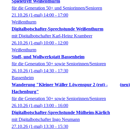
Spieletreff Weißenthurm
für die Generation 50+ und Seniorinnen/Senioren
21.10.26
(1-mal)
14:00
- 17:00
Weißenthurm
Digitalbotschafter-Sprechstunde Weißenthurm
mit Digitalbotschafter Karl-Heinz Krambeer
26.10.26
(1-mal)
10:00
- 12:00
Weißenthurm
Stoff- und Wollwerkstatt Bassenheim
für die Generation 50+ sowie Seniorinnen/Senioren
26.10.26
(1-mal)
14:30
- 17:30
Bassenheim
Wanderung "Kleiner Wäller Löwenspur 2 (rot) -
neu
Hachenburg"
für die Generation 50+ sowie Seniorinnen/Senioren
26.10.26
(1-mal)
13:00
- 16:00
Digitalbotschafter-Sprechstunde Mülheim-Kärlich
mit Digitalbotschafter Ingo Neumann
27.10.26
(1-mal)
13:30
- 15:30