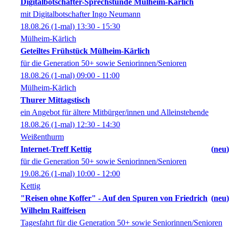
Digitalbotschafter-Sprechstunde Mülheim-Kärlich
mit Digitalbotschafter Ingo Neumann
18.08.26
(1-mal)
13:30
- 15:30
Mülheim-Kärlich
Geteiltes Frühstück Mülheim-Kärlich
für die Generation 50+ sowie Seniorinnen/Senioren
18.08.26
(1-mal)
09:00
- 11:00
Mülheim-Kärlich
Thurer Mittagstisch
ein Angebot für ältere Mitbürger/innen und Alleinstehende
18.08.26
(1-mal)
12:30
- 14:30
Weißenthurm
Internet-Treff Kettig
neu
für die Generation 50+ sowie Seniorinnen/Senioren
19.08.26
(1-mal)
10:00
- 12:00
Kettig
"Reisen ohne Koffer" - Auf den Spuren von Friedrich
neu
Wilhelm Raiffeisen
Tagesfahrt für die Generation 50+ sowie Seniorinnen/Senioren