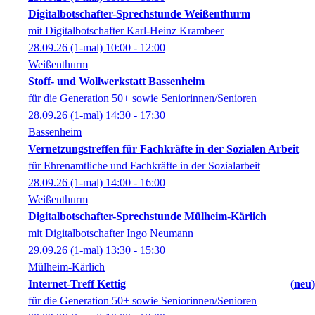
Digitalbotschafter-Sprechstunde Weißenthurm
mit Digitalbotschafter Karl-Heinz Krambeer
28.09.26
(1-mal)
10:00
- 12:00
Weißenthurm
Stoff- und Wollwerkstatt Bassenheim
für die Generation 50+ sowie Seniorinnen/Senioren
28.09.26
(1-mal)
14:30
- 17:30
Bassenheim
Vernetzungstreffen für Fachkräfte in der Sozialen Arbeit
für Ehrenamtliche und Fachkräfte in der Sozialarbeit
28.09.26
(1-mal)
14:00
- 16:00
Weißenthurm
Digitalbotschafter-Sprechstunde Mülheim-Kärlich
mit Digitalbotschafter Ingo Neumann
29.09.26
(1-mal)
13:30
- 15:30
Mülheim-Kärlich
Internet-Treff Kettig
neu
für die Generation 50+ sowie Seniorinnen/Senioren