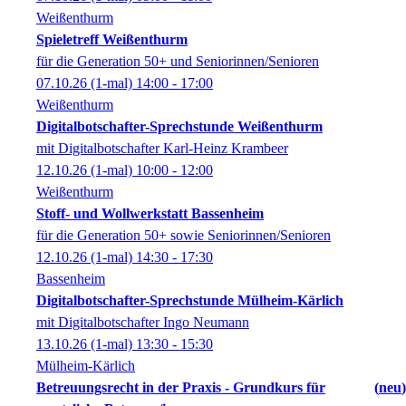
Weißenthurm
Spieletreff Weißenthurm
für die Generation 50+ und Seniorinnen/Senioren
07.10.26
(1-mal)
14:00
- 17:00
Weißenthurm
Digitalbotschafter-Sprechstunde Weißenthurm
mit Digitalbotschafter Karl-Heinz Krambeer
12.10.26
(1-mal)
10:00
- 12:00
Weißenthurm
Stoff- und Wollwerkstatt Bassenheim
für die Generation 50+ sowie Seniorinnen/Senioren
12.10.26
(1-mal)
14:30
- 17:30
Bassenheim
Digitalbotschafter-Sprechstunde Mülheim-Kärlich
mit Digitalbotschafter Ingo Neumann
13.10.26
(1-mal)
13:30
- 15:30
Mülheim-Kärlich
Betreuungsrecht in der Praxis - Grundkurs für
neu