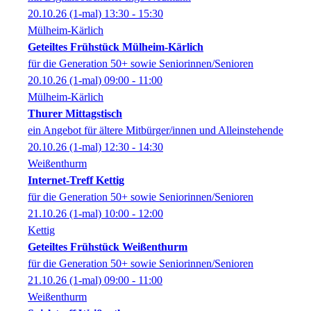
20.10.26
(1-mal)
13:30
- 15:30
Mülheim-Kärlich
Geteiltes Frühstück Mülheim-Kärlich
für die Generation 50+ sowie Seniorinnen/Senioren
20.10.26
(1-mal)
09:00
- 11:00
Mülheim-Kärlich
Thurer Mittagstisch
ein Angebot für ältere Mitbürger/innen und Alleinstehende
20.10.26
(1-mal)
12:30
- 14:30
Weißenthurm
Internet-Treff Kettig
für die Generation 50+ sowie Seniorinnen/Senioren
21.10.26
(1-mal)
10:00
- 12:00
Kettig
Geteiltes Frühstück Weißenthurm
für die Generation 50+ sowie Seniorinnen/Senioren
21.10.26
(1-mal)
09:00
- 11:00
Weißenthurm