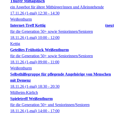
Thurer Mittagstisch
ein Angebot für ältere Mitbürger/innen und Alleinstehende
17.11.26
(1-mal)
12:30
- 14:30
Weißenthurm
Internet-Treff Kettig
neu
für die Generation 50+ sowie Seniorinnen/Senioren
18.11.26
(1-mal)
10:00
- 12:00
Kettig
Geteiltes Frühstück Weißenthurm
für die Generation 50+ sowie Seniorinnen/Senioren
18.11.26
(1-mal)
09:00
- 11:00
Weißenthurm
Selbsthilfegruppe für pflegende Angehörige von Menschen
mit Demenz
18.11.26
(1-mal)
18:30
- 20:30
Mülheim-Kärlich
Spieletreff Weißenthurm
für die Generation 50+ und Seniorinnen/Senioren
18.11.26
(1-mal)
14:00
- 17:00