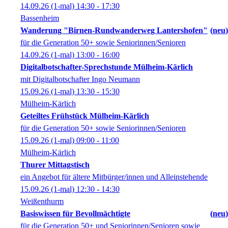
14.09.26
(1-mal)
14:30
- 17:30
Bassenheim
Wanderung "Birnen-Rundwanderweg Lantershofen"
neu
für die Generation 50+ sowie Seniorinnen/Senioren
14.09.26
(1-mal)
13:00
- 16:00
Digitalbotschafter-Sprechstunde Mülheim-Kärlich
mit Digitalbotschafter Ingo Neumann
15.09.26
(1-mal)
13:30
- 15:30
Mülheim-Kärlich
Geteiltes Frühstück Mülheim-Kärlich
für die Generation 50+ sowie Seniorinnen/Senioren
15.09.26
(1-mal)
09:00
- 11:00
Mülheim-Kärlich
Thurer Mittagstisch
ein Angebot für ältere Mitbürger/innen und Alleinstehende
15.09.26
(1-mal)
12:30
- 14:30
Weißenthurm
Basiswissen für Bevollmächtigte
neu
für die Generation 50+ und Seniorinnen/Senioren sowie