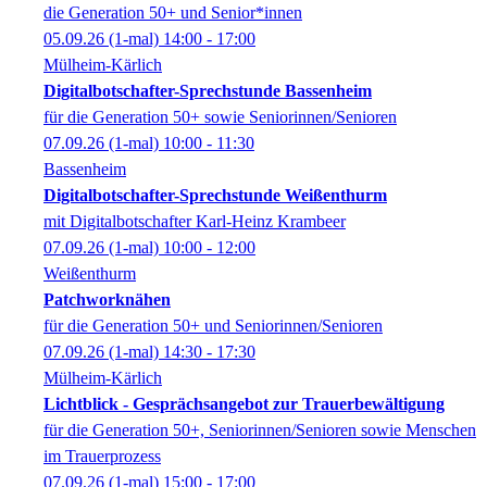
die Generation 50+ und Senior*innen
05.09.26
(1-mal)
14:00
- 17:00
Mülheim-Kärlich
Digitalbotschafter-Sprechstunde Bassenheim
für die Generation 50+ sowie Seniorinnen/Senioren
07.09.26
(1-mal)
10:00
- 11:30
Bassenheim
Digitalbotschafter-Sprechstunde Weißenthurm
mit Digitalbotschafter Karl-Heinz Krambeer
07.09.26
(1-mal)
10:00
- 12:00
Weißenthurm
Patchworknähen
für die Generation 50+ und Seniorinnen/Senioren
07.09.26
(1-mal)
14:30
- 17:30
Mülheim-Kärlich
Lichtblick - Gesprächsangebot zur Trauerbewältigung
für die Generation 50+, Seniorinnen/Senioren sowie Menschen
im Trauerprozess
07.09.26
(1-mal)
15:00
- 17:00