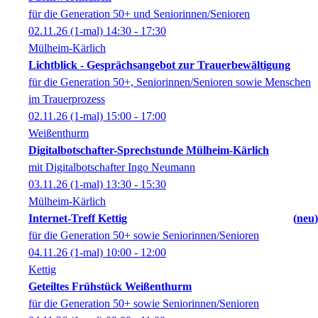
für die Generation 50+ und Seniorinnen/Senioren
02.11.26
(1-mal)
14:30
- 17:30
Mülheim-Kärlich
Lichtblick - Gesprächsangebot zur Trauerbewältigung
für die Generation 50+, Seniorinnen/Senioren sowie Menschen
im Trauerprozess
02.11.26
(1-mal)
15:00
- 17:00
Weißenthurm
Digitalbotschafter-Sprechstunde Mülheim-Kärlich
mit Digitalbotschafter Ingo Neumann
03.11.26
(1-mal)
13:30
- 15:30
Mülheim-Kärlich
Internet-Treff Kettig
neu
für die Generation 50+ sowie Seniorinnen/Senioren
04.11.26
(1-mal)
10:00
- 12:00
Kettig
Geteiltes Frühstück Weißenthurm
für die Generation 50+ sowie Seniorinnen/Senioren