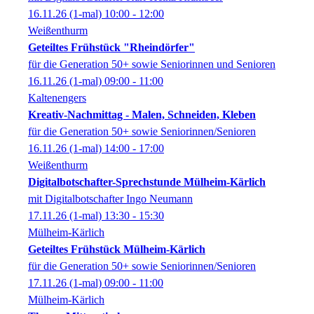
16.11.26
(1-mal)
10:00
- 12:00
Weißenthurm
Geteiltes Frühstück "Rheindörfer"
für die Generation 50+ sowie Seniorinnen und Senioren
16.11.26
(1-mal)
09:00
- 11:00
Kaltenengers
Kreativ-Nachmittag - Malen, Schneiden, Kleben
für die Generation 50+ sowie Seniorinnen/Senioren
16.11.26
(1-mal)
14:00
- 17:00
Weißenthurm
Digitalbotschafter-Sprechstunde Mülheim-Kärlich
mit Digitalbotschafter Ingo Neumann
17.11.26
(1-mal)
13:30
- 15:30
Mülheim-Kärlich
Geteiltes Frühstück Mülheim-Kärlich
für die Generation 50+ sowie Seniorinnen/Senioren
17.11.26
(1-mal)
09:00
- 11:00
Mülheim-Kärlich