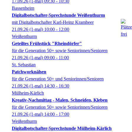
17.09.26
(1-mal)
09:30
- 10:30
Bassenheim
Digitalbotschafter-Sprechstunde Weißenthurm
mit Digitalbotschafter Karl-Heinz Krambeer
21.09.26
(1-mal)
10:00
- 12:00
Weißenthurm
Geteiltes Frühstück "Rheindörfer"
für die Generation 50+ sowie Seniorinnen/Senioren
21.09.26
(1-mal)
09:00
- 11:00
St. Sebastian
Patchworknähen
für die Generation 50+ und Seniorinnen/Senioren
21.09.26
(1-mal)
14:30
- 16:30
Mülheim-Kärlich
Kreativ-Nachmittag - Malen, Schneiden, Kleben
für die Generation 50+ sowie Seniorinnen/Senioren
21.09.26
(1-mal)
14:00
- 17:00
Weißenthurm
Digitalbotschafter-Sprechstunde Mülheim-Kärlich