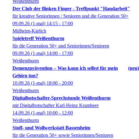
Weißenthurm
Der Club der flinken Finger - Treffpunkt "Handarbeit"
für kreative Seniorinnen / Senioren und die Generation 50+
09.09.26
(1-mal)
14:15
- 17:00
Mülheim-Kärlich
Spieletreff Weißenthurm
für die Generation 50+ und Seniorinnen/Senioren
09.09.26
(1-mal)
14:00
- 17:00
Weißenthurm
Demenzprävention – Was kann ich selbst für mein
neu
Gehirn tun?
10.09.26
(1-mal)
18:00
- 20:00
Weißenthurm
Digitalbotschafter-Sprechstunde Weißenthurm
mit Digitalbotschafter Karl-Heinz Krambeer
14.09.26
(1-mal)
10:00
- 12:00
Weißenthurm
Stoff- und Wollwerkstatt Bassenheim
für die Generation 50+ sowie Seniorinnen/Senioren