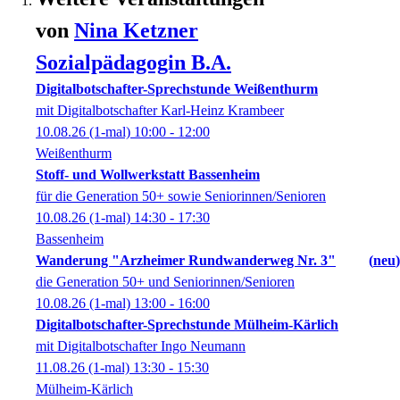
von
Nina
Ketzner
Sozialpädagogin B.A.
Digitalbotschafter-Sprechstunde Weißenthurm
mit Digitalbotschafter Karl-Heinz Krambeer
10.08.26
(1-mal)
10:00
- 12:00
Weißenthurm
Stoff- und Wollwerkstatt Bassenheim
für die Generation 50+ sowie Seniorinnen/Senioren
10.08.26
(1-mal)
14:30
- 17:30
Bassenheim
Wanderung "Arzheimer Rundwanderweg Nr. 3"
neu
die Generation 50+ und Seniorinnen/Senioren
10.08.26
(1-mal)
13:00
- 16:00
Digitalbotschafter-Sprechstunde Mülheim-Kärlich
mit Digitalbotschafter Ingo Neumann
11.08.26
(1-mal)
13:30
- 15:30
Mülheim-Kärlich