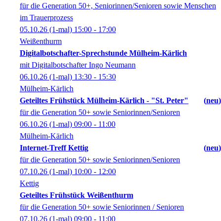
für die Generation 50+, Seniorinnen/Senioren sowie Menschen
im Trauerprozess
05.10.26
(1-mal)
15:00
- 17:00
Weißenthurm
Digitalbotschafter-Sprechstunde Mülheim-Kärlich
mit Digitalbotschafter Ingo Neumann
06.10.26
(1-mal)
13:30
- 15:30
Mülheim-Kärlich
Geteiltes Frühstück Mülheim-Kärlich - "St. Peter"
neu
für die Generation 50+ sowie Seniorinnen/Senioren
06.10.26
(1-mal)
09:00
- 11:00
Mülheim-Kärlich
Internet-Treff Kettig
neu
für die Generation 50+ sowie Seniorinnen/Senioren
07.10.26
(1-mal)
10:00
- 12:00
Kettig
Geteiltes Frühstück Weißenthurm
für die Generation 50+ sowie Seniorinnen / Senioren
07.10.26
(1-mal)
09:00
- 11:00