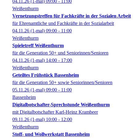
04.11.26
(1-mal)
09:00
- 11:00
Weißenthurm
Vernetzungstreffen für Fachkräfte in der Sozialen Arbeit
für Ehrenamtliche und Fachkräfte in der Sozialarbeit
04.11.26
(1-mal)
09:00
- 11:00
Weißenthurm
Spieletreff Weißenthurm
für die Generation 50+ und Seniorinnen/Senioren
04.11.26
(1-mal)
14:00
- 17:00
Weißenthurm
Geteiltes Frühstück Bassenheim
für die Generation 50+ sowie Seniorinnen/Senioren
05.11.26
(1-mal)
09:00
- 11:00
Bassenheim
Digitalbotschafter-Sprechstunde Weißenthurm
mit Digitalbotschafter Karl-Heinz Krambeer
09.11.26
(1-mal)
10:00
- 12:00
Weißenthurm
Stoff- und Wollwerkstatt Bassenheim