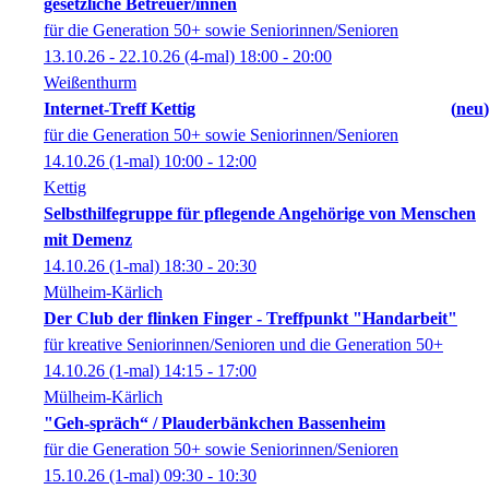
gesetzliche Betreuer/innen
für die Generation 50+ sowie Seniorinnen/Senioren
13.10.26 - 22.10.26
(4-mal)
18:00
- 20:00
Weißenthurm
Internet-Treff Kettig
neu
für die Generation 50+ sowie Seniorinnen/Senioren
14.10.26
(1-mal)
10:00
- 12:00
Kettig
Selbsthilfegruppe für pflegende Angehörige von Menschen
mit Demenz
14.10.26
(1-mal)
18:30
- 20:30
Mülheim-Kärlich
Der Club der flinken Finger - Treffpunkt "Handarbeit"
für kreative Seniorinnen/Senioren und die Generation 50+
14.10.26
(1-mal)
14:15
- 17:00
Mülheim-Kärlich
"Geh-spräch“ / Plauderbänkchen Bassenheim
für die Generation 50+ sowie Seniorinnen/Senioren
15.10.26
(1-mal)
09:30
- 10:30