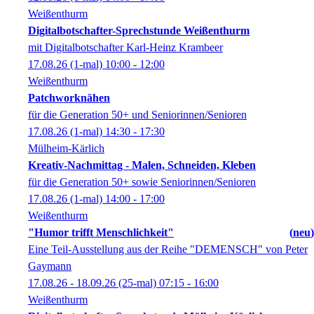
Weißenthurm
Digitalbotschafter-Sprechstunde Weißenthurm
mit Digitalbotschafter Karl-Heinz Krambeer
17.08.26
(1-mal)
10:00
- 12:00
Weißenthurm
Patchworknähen
für die Generation 50+ und Seniorinnen/Senioren
17.08.26
(1-mal)
14:30
- 17:30
Mülheim-Kärlich
Kreativ-Nachmittag - Malen, Schneiden, Kleben
für die Generation 50+ sowie Seniorinnen/Senioren
17.08.26
(1-mal)
14:00
- 17:00
Weißenthurm
"Humor trifft Menschlichkeit"
neu
Eine Teil-Ausstellung aus der Reihe "DEMENSCH" von Peter
Gaymann
17.08.26 - 18.09.26
(25-mal)
07:15
- 16:00
Weißenthurm