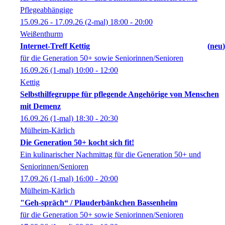
Pflegeabhängige
15.09.26 - 17.09.26
(2-mal)
18:00
- 20:00
Weißenthurm
Internet-Treff Kettig
neu
für die Generation 50+ sowie Seniorinnen/Senioren
16.09.26
(1-mal)
10:00
- 12:00
Kettig
Selbsthilfegruppe für pflegende Angehörige von Menschen
mit Demenz
16.09.26
(1-mal)
18:30
- 20:30
Mülheim-Kärlich
Die Generation 50+ kocht sich fit!
Ein kulinarischer Nachmittag für die Generation 50+ und
Seniorinnen/Senioren
17.09.26
(1-mal)
16:00
- 20:00
Mülheim-Kärlich
"Geh-spräch“ / Plauderbänkchen Bassenheim
für die Generation 50+ sowie Seniorinnen/Senioren