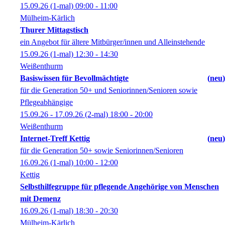
15.09.26
(1-mal)
09:00
- 11:00
Mülheim-Kärlich
Thurer Mittagstisch
ein Angebot für ältere Mitbürger/innen und Alleinstehende
15.09.26
(1-mal)
12:30
- 14:30
Weißenthurm
Basiswissen für Bevollmächtigte
neu
für die Generation 50+ und Seniorinnen/Senioren sowie
Pflegeabhängige
15.09.26 - 17.09.26
(2-mal)
18:00
- 20:00
Weißenthurm
Internet-Treff Kettig
neu
für die Generation 50+ sowie Seniorinnen/Senioren
16.09.26
(1-mal)
10:00
- 12:00
Kettig
Selbsthilfegruppe für pflegende Angehörige von Menschen
mit Demenz
16.09.26
(1-mal)
18:30
- 20:30
Mülheim-Kärlich