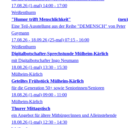
17.08.26
(1-mal)
14:00
- 17:00
Weißenthurm
"Humor trifft Menschlichkeit"
neu
Eine Teil-Ausstellung aus der Reihe "DEMENSCH" von Peter
Gaymann
17.08.26 - 18.09.26
(25-mal)
07:15
- 16:00
Weißenthurm
Digitalbotschafter-Sprechstunde Mülheim-Kärlich
mit Digitalbotschafter Ingo Neumann
18.08.26
(1-mal)
13:30
- 15:30
Mülheim-Kärlich
Geteiltes Frühstück Mülheim-Kärlich
für die Generation 50+ sowie Seniorinnen/Senioren
18.08.26
(1-mal)
09:00
- 11:00
Mülheim-Kärlich
Thurer Mittagstisch
ein Angebot für ältere Mitbürger/innen und Alleinstehende
18.08.26
(1-mal)
12:30
- 14:30