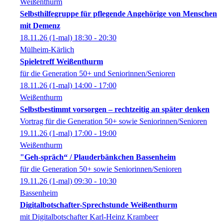
Weißenthurm
Selbsthilfegruppe für pflegende Angehörige von Menschen
mit Demenz
18.11.26
(1-mal)
18:30
- 20:30
Mülheim-Kärlich
Spieletreff Weißenthurm
für die Generation 50+ und Seniorinnen/Senioren
18.11.26
(1-mal)
14:00
- 17:00
Weißenthurm
Selbstbestimmt vorsorgen – rechtzeitig an später denken
Vortrag für die Generation 50+ sowie Seniorinnen/Senioren
19.11.26
(1-mal)
17:00
- 19:00
Weißenthurm
"Geh-spräch“ / Plauderbänkchen Bassenheim
für die Generation 50+ sowie Seniorinnen/Senioren
19.11.26
(1-mal)
09:30
- 10:30
Bassenheim
Digitalbotschafter-Sprechstunde Weißenthurm
mit Digitalbotschafter Karl-Heinz Krambeer