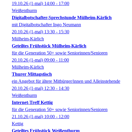
19.10.26
(1-mal)
14:00
- 17:00
Weißenthurm
Digitalbotschafter-Sprechstunde Mülheim-Kärlich
mit Digitalbotschafter Ingo Neumann
20.10.26
(1-mal)
13:30
- 15:30
Mülheim-Kärlich
Geteiltes Frühstück Mülheim-Kärlich
für die Generation 50+ sowie Seniorinnen/Senioren
20.10.26
(1-mal)
09:00
- 11:00
Mülheim-Kärlich
Thurer Mittagstisch
ein Angebot für ältere Mitbürger/innen und Alleinstehende
20.10.26
(1-mal)
12:30
- 14:30
Weißenthurm
Internet-Treff Kettig
für die Generation 50+ sowie Seniorinnen/Senioren
21.10.26
(1-mal)
10:00
- 12:00
Kettig
Geteiltes Frühstück Weißenthurm