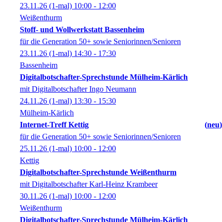
23.11.26
(1-mal)
10:00
- 12:00
Weißenthurm
Stoff- und Wollwerkstatt Bassenheim
für die Generation 50+ sowie Seniorinnen/Senioren
23.11.26
(1-mal)
14:30
- 17:30
Bassenheim
Digitalbotschafter-Sprechstunde Mülheim-Kärlich
mit Digitalbotschafter Ingo Neumann
24.11.26
(1-mal)
13:30
- 15:30
Mülheim-Kärlich
Internet-Treff Kettig
neu
für die Generation 50+ sowie Seniorinnen/Senioren
25.11.26
(1-mal)
10:00
- 12:00
Kettig
Digitalbotschafter-Sprechstunde Weißenthurm
mit Digitalbotschafter Karl-Heinz Krambeer
30.11.26
(1-mal)
10:00
- 12:00
Weißenthurm
Digitalbotschafter-Sprechstunde Mülheim-Kärlich