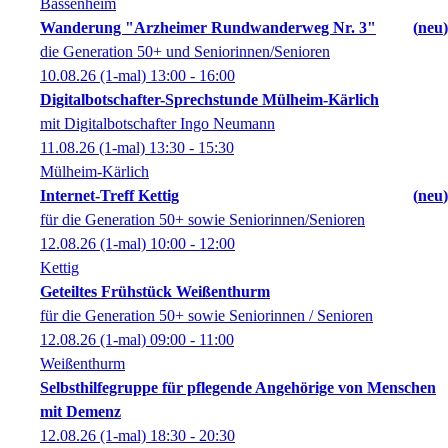
Bassenheim
Wanderung "Arzheimer Rundwanderweg Nr. 3"
neu
die Generation 50+ und Seniorinnen/Senioren
10.08.26
(1-mal)
13:00
- 16:00
Digitalbotschafter-Sprechstunde Mülheim-Kärlich
mit Digitalbotschafter Ingo Neumann
11.08.26
(1-mal)
13:30
- 15:30
Mülheim-Kärlich
Internet-Treff Kettig
neu
für die Generation 50+ sowie Seniorinnen/Senioren
12.08.26
(1-mal)
10:00
- 12:00
Kettig
Geteiltes Frühstück Weißenthurm
für die Generation 50+ sowie Seniorinnen / Senioren
12.08.26
(1-mal)
09:00
- 11:00
Weißenthurm
Selbsthilfegruppe für pflegende Angehörige von Menschen
mit Demenz
12.08.26
(1-mal)
18:30
- 20:30