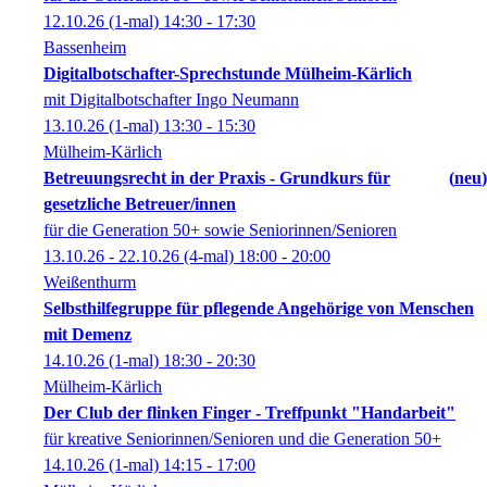
12.10.26
(1-mal)
14:30
- 17:30
Bassenheim
Digitalbotschafter-Sprechstunde Mülheim-Kärlich
mit Digitalbotschafter Ingo Neumann
13.10.26
(1-mal)
13:30
- 15:30
Mülheim-Kärlich
Betreuungsrecht in der Praxis - Grundkurs für
neu
gesetzliche Betreuer/innen
für die Generation 50+ sowie Seniorinnen/Senioren
13.10.26 - 22.10.26
(4-mal)
18:00
- 20:00
Weißenthurm
Selbsthilfegruppe für pflegende Angehörige von Menschen
mit Demenz
14.10.26
(1-mal)
18:30
- 20:30
Mülheim-Kärlich
Der Club der flinken Finger - Treffpunkt "Handarbeit"
für kreative Seniorinnen/Senioren und die Generation 50+
14.10.26
(1-mal)
14:15
- 17:00