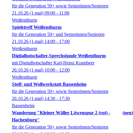
für die Generation 50+ sowie Seniorinnen/Senioren
21.10.26
(1-mal)
09:00
- 11:00
Weißenthurm
Spieletreff Weißenthurm
für die Generation 50+ und Seniorinnen/Senioren
21.10.26
(1-mal)
14:00
- 17:00
Weißenthurm
Digitalbotschafter-Sprechstunde Weißenthurm
mit Digitalbotschafter Karl-Heinz Krambeer
26.10.26
(1-mal)
10:00
- 12:00
Weißenthurm
Stoff- und Wollwerkstatt Bassenheim
für die Generation 50+ sowie Seniorinnen/Senioren
26.10.26
(1-mal)
14:30
- 17:30
Bassenheim
Wanderung "Kleiner Wäller Löwenspur 2 (rot) -
neu
Hachenburg"
für die Generation 50+ sowie Seniorinnen/Senioren