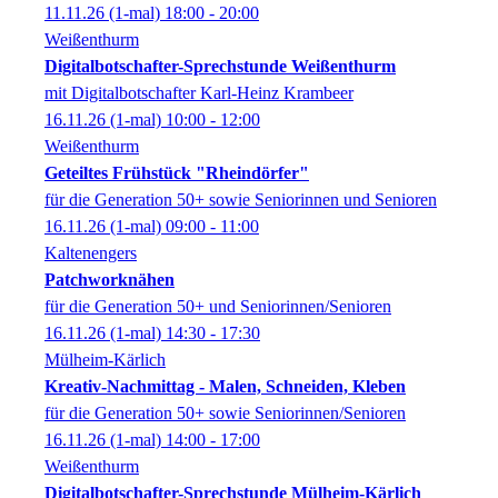
11.11.26
(1-mal)
18:00
- 20:00
Weißenthurm
Digitalbotschafter-Sprechstunde Weißenthurm
mit Digitalbotschafter Karl-Heinz Krambeer
16.11.26
(1-mal)
10:00
- 12:00
Weißenthurm
Geteiltes Frühstück "Rheindörfer"
für die Generation 50+ sowie Seniorinnen und Senioren
16.11.26
(1-mal)
09:00
- 11:00
Kaltenengers
Patchworknähen
für die Generation 50+ und Seniorinnen/Senioren
16.11.26
(1-mal)
14:30
- 17:30
Mülheim-Kärlich
Kreativ-Nachmittag - Malen, Schneiden, Kleben
für die Generation 50+ sowie Seniorinnen/Senioren
16.11.26
(1-mal)
14:00
- 17:00
Weißenthurm
Digitalbotschafter-Sprechstunde Mülheim-Kärlich