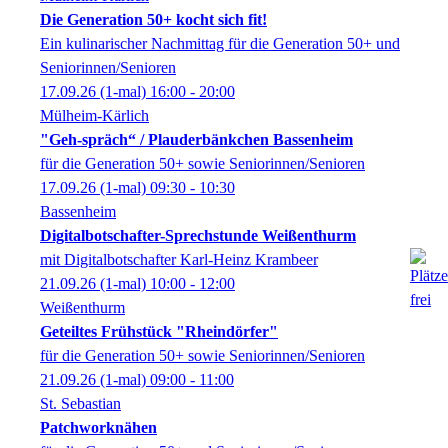
Die Generation 50+ kocht sich fit!
Ein kulinarischer Nachmittag für die Generation 50+ und
Seniorinnen/Senioren
17.09.26
(1-mal)
16:00
- 20:00
Mülheim-Kärlich
"Geh-spräch“ / Plauderbänkchen Bassenheim
für die Generation 50+ sowie Seniorinnen/Senioren
17.09.26
(1-mal)
09:30
- 10:30
Bassenheim
Digitalbotschafter-Sprechstunde Weißenthurm
mit Digitalbotschafter Karl-Heinz Krambeer
21.09.26
(1-mal)
10:00
- 12:00
Weißenthurm
Geteiltes Frühstück "Rheindörfer"
für die Generation 50+ sowie Seniorinnen/Senioren
21.09.26
(1-mal)
09:00
- 11:00
St. Sebastian
Patchworknähen