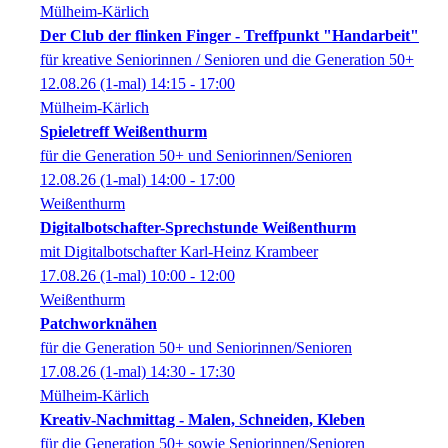
Mülheim-Kärlich
Der Club der flinken Finger - Treffpunkt "Handarbeit"
für kreative Seniorinnen / Senioren und die Generation 50+
12.08.26
(1-mal)
14:15
- 17:00
Mülheim-Kärlich
Spieletreff Weißenthurm
für die Generation 50+ und Seniorinnen/Senioren
12.08.26
(1-mal)
14:00
- 17:00
Weißenthurm
Digitalbotschafter-Sprechstunde Weißenthurm
mit Digitalbotschafter Karl-Heinz Krambeer
17.08.26
(1-mal)
10:00
- 12:00
Weißenthurm
Patchworknähen
für die Generation 50+ und Seniorinnen/Senioren
17.08.26
(1-mal)
14:30
- 17:30
Mülheim-Kärlich
Kreativ-Nachmittag - Malen, Schneiden, Kleben
für die Generation 50+ sowie Seniorinnen/Senioren