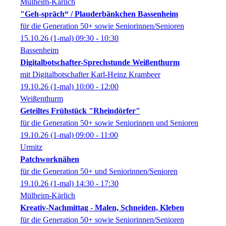
Mülheim-Kärlich
"Geh-spräch“ / Plauderbänkchen Bassenheim
für die Generation 50+ sowie Seniorinnen/Senioren
15.10.26
(1-mal)
09:30
- 10:30
Bassenheim
Digitalbotschafter-Sprechstunde Weißenthurm
mit Digitalbotschafter Karl-Heinz Krambeer
19.10.26
(1-mal)
10:00
- 12:00
Weißenthurm
Geteiltes Frühstück "Rheindörfer"
für die Generation 50+ sowie Seniorinnen und Senioren
19.10.26
(1-mal)
09:00
- 11:00
Urmitz
Patchworknähen
für die Generation 50+ und Seniorinnen/Senioren
19.10.26
(1-mal)
14:30
- 17:30
Mülheim-Kärlich
Kreativ-Nachmittag - Malen, Schneiden, Kleben
für die Generation 50+ sowie Seniorinnen/Senioren