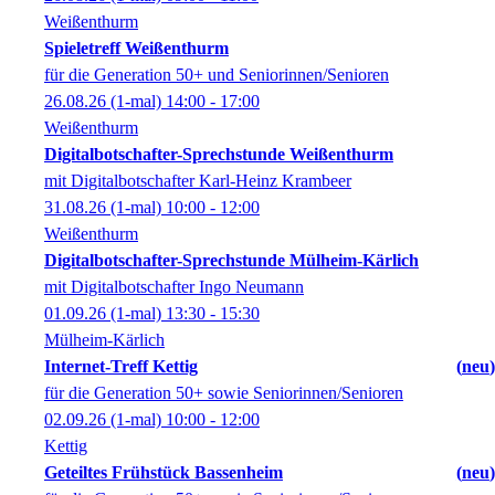
Weißenthurm
Spieletreff Weißenthurm
für die Generation 50+ und Seniorinnen/Senioren
26.08.26
(1-mal)
14:00
- 17:00
Weißenthurm
Digitalbotschafter-Sprechstunde Weißenthurm
mit Digitalbotschafter Karl-Heinz Krambeer
31.08.26
(1-mal)
10:00
- 12:00
Weißenthurm
Digitalbotschafter-Sprechstunde Mülheim-Kärlich
mit Digitalbotschafter Ingo Neumann
01.09.26
(1-mal)
13:30
- 15:30
Mülheim-Kärlich
Internet-Treff Kettig
neu
für die Generation 50+ sowie Seniorinnen/Senioren
02.09.26
(1-mal)
10:00
- 12:00
Kettig
Geteiltes Frühstück Bassenheim
neu