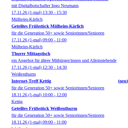
mit Digitalbotschafter Ingo Neumann
17.11.26
(1-mal)
13:30
- 15:30
Mülheim-Kärlich
Geteiltes Frühstück Mülheim-Kärlich
für die Generation 50+ sowie Seniorinnen/Senioren
17.11.26
(1-mal)
09:00
- 11:00
Mülheim-Kärlich
Thurer Mittagstisch
ein Angebot für ältere Mitbürger/innen und Alleinstehende
17.11.26
(1-mal)
12:30
- 14:30
Weißenthurm
Internet-Treff Kettig
neu
für die Generation 50+ sowie Seniorinnen/Senioren
18.11.26
(1-mal)
10:00
- 12:00
Kettig
Geteiltes Frühstück Weißenthurm
für die Generation 50+ sowie Seniorinnen/Senioren
18.11.26
(1-mal)
09:00
- 11:00