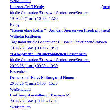
Weißenthurm
Internet-Treff Kettig
neu
für die Generation 50+ sowie Seniorinnen/Senioren
19.08.26
(1-mal)
10:00
- 12:00
Kettig
"Reisen ohne Koffer" - Auf den Spuren von Friedrich
neu
Wilhelm Raiffeisen
Tagesfahrt für die Generation 50+ sowie Seniorinnen/Senioren
19.08.26
(1-mal)
09:00
- 18:30
"Geh-spräch“ / Plauderbänkchen Bassenheim
für die Generation 50+ sowie Seniorinnen/Senioren
20.08.26
(1-mal)
09:30
- 10:30
Bassenheim
Demenz mit Herz, Haltung und Humor
20.08.26
(1-mal)
14:00
- 15:30
Weißenthurm
Eröffnung Ausstellung "Demensch"
20.08.26
(1-mal)
11:00
- 12:30
Weißenthurm