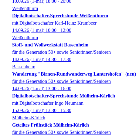
10.09.26
(1-mal)
18:00
- 20:00
Weißenthurm
Digitalbotschafter-Sprechstunde Weißenthurm
mit Digitalbotschafter Karl-Heinz Krambeer
14.09.26
(1-mal)
10:00
- 12:00
Weißenthurm
Stoff- und Wollwerkstatt Bassenheim
für die Generation 50+ sowie Seniorinnen/Senioren
14.09.26
(1-mal)
14:30
- 17:30
Bassenheim
Wanderung "Birnen-Rundwanderweg Lantershofen"
neu
für die Generation 50+ sowie Seniorinnen/Senioren
14.09.26
(1-mal)
13:00
- 16:00
Digitalbotschafter-Sprechstunde Mülheim-Kärlich
mit Digitalbotschafter Ingo Neumann
15.09.26
(1-mal)
13:30
- 15:30
Mülheim-Kärlich
Geteiltes Frühstück Mülheim-Kärlich
für die Generation 50+ sowie Seniorinnen/Senioren