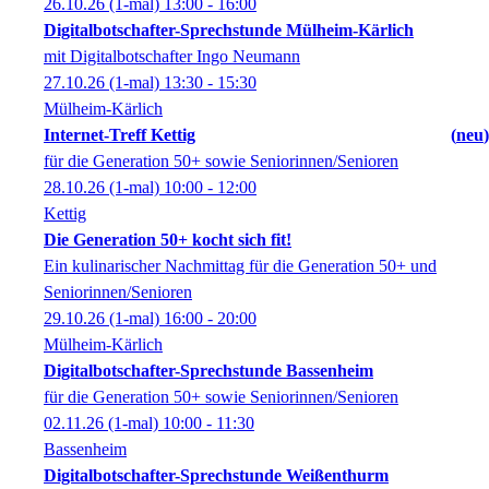
26.10.26
(1-mal)
13:00
- 16:00
Digitalbotschafter-Sprechstunde Mülheim-Kärlich
mit Digitalbotschafter Ingo Neumann
27.10.26
(1-mal)
13:30
- 15:30
Mülheim-Kärlich
Internet-Treff Kettig
neu
für die Generation 50+ sowie Seniorinnen/Senioren
28.10.26
(1-mal)
10:00
- 12:00
Kettig
Die Generation 50+ kocht sich fit!
Ein kulinarischer Nachmittag für die Generation 50+ und
Seniorinnen/Senioren
29.10.26
(1-mal)
16:00
- 20:00
Mülheim-Kärlich
Digitalbotschafter-Sprechstunde Bassenheim
für die Generation 50+ sowie Seniorinnen/Senioren
02.11.26
(1-mal)
10:00
- 11:30
Bassenheim
Digitalbotschafter-Sprechstunde Weißenthurm