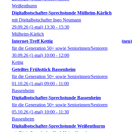
Weißenthurm
Digitalbotschafter-Sprechstunde Mülheim-Kärlich
mit Digitalbotschafter Ingo Neumann
29.09.26
(1-mal)
13:30
- 15:30
Mülheim-Kärlich
Internet-Treff Kettig
neu
für die Generation 50+ sowie Seniorinnen/Senioren
30.09.26
(1-mal)
10:00
- 12:00
Kettig
Geteiltes Frühstück Bassenheim
für die Generation 50+ sowie Seniorinnen/Senioren
01.10.26
(1-mal)
09:00
- 11:00
Bassenheim
Digitalbotschafter-Sprechstunde Bassenheim
für die Generation 50+ sowie Seniorinnen/Senioren
05.10.26
(1-mal)
10:00
- 11:30
Bassenheim
Digitalbotschafter-Sprechstunde Weißenthurm