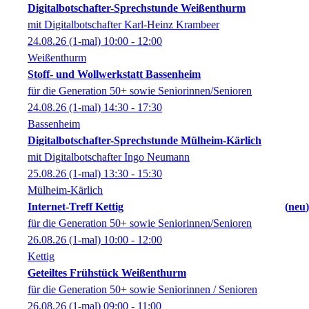
Digitalbotschafter-Sprechstunde Weißenthurm
mit Digitalbotschafter Karl-Heinz Krambeer
24.08.26
(1-mal)
10:00
- 12:00
Weißenthurm
Stoff- und Wollwerkstatt Bassenheim
für die Generation 50+ sowie Seniorinnen/Senioren
24.08.26
(1-mal)
14:30
- 17:30
Bassenheim
Digitalbotschafter-Sprechstunde Mülheim-Kärlich
mit Digitalbotschafter Ingo Neumann
25.08.26
(1-mal)
13:30
- 15:30
Mülheim-Kärlich
Internet-Treff Kettig
neu
für die Generation 50+ sowie Seniorinnen/Senioren
26.08.26
(1-mal)
10:00
- 12:00
Kettig
Geteiltes Frühstück Weißenthurm
für die Generation 50+ sowie Seniorinnen / Senioren
26.08.26
(1-mal)
09:00
- 11:00