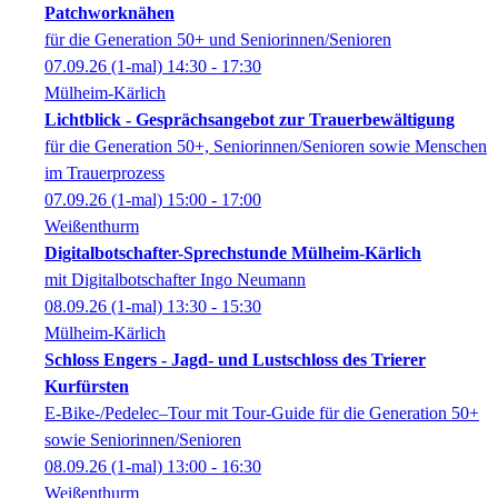
Patchworknähen
für die Generation 50+ und Seniorinnen/Senioren
07.09.26
(1-mal)
14:30
- 17:30
Mülheim-Kärlich
Lichtblick - Gesprächsangebot zur Trauerbewältigung
für die Generation 50+, Seniorinnen/Senioren sowie Menschen
im Trauerprozess
07.09.26
(1-mal)
15:00
- 17:00
Weißenthurm
Digitalbotschafter-Sprechstunde Mülheim-Kärlich
mit Digitalbotschafter Ingo Neumann
08.09.26
(1-mal)
13:30
- 15:30
Mülheim-Kärlich
Schloss Engers - Jagd- und Lustschloss des Trierer
Kurfürsten
E-Bike-/Pedelec–Tour mit Tour-Guide für die Generation 50+
sowie Seniorinnen/Senioren
08.09.26
(1-mal)
13:00
- 16:30
Weißenthurm