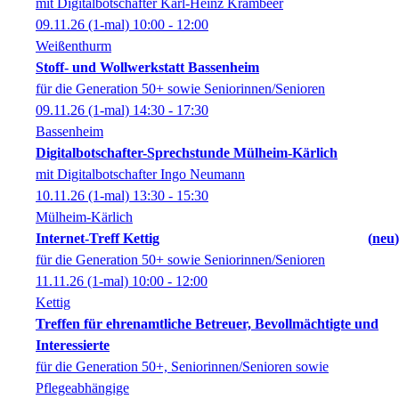
mit Digitalbotschafter Karl-Heinz Krambeer
09.11.26
(1-mal)
10:00
- 12:00
Weißenthurm
Stoff- und Wollwerkstatt Bassenheim
für die Generation 50+ sowie Seniorinnen/Senioren
09.11.26
(1-mal)
14:30
- 17:30
Bassenheim
Digitalbotschafter-Sprechstunde Mülheim-Kärlich
mit Digitalbotschafter Ingo Neumann
10.11.26
(1-mal)
13:30
- 15:30
Mülheim-Kärlich
Internet-Treff Kettig
neu
für die Generation 50+ sowie Seniorinnen/Senioren
11.11.26
(1-mal)
10:00
- 12:00
Kettig
Treffen für ehrenamtliche Betreuer, Bevollmächtigte und
Interessierte
für die Generation 50+, Seniorinnen/Senioren sowie
Pflegeabhängige