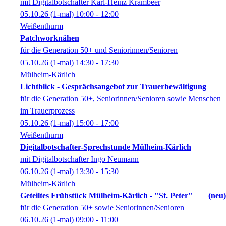
mit Digitalbotschafter Karl-Heinz Krambeer
05.10.26
(1-mal)
10:00
- 12:00
Weißenthurm
Patchworknähen
für die Generation 50+ und Seniorinnen/Senioren
05.10.26
(1-mal)
14:30
- 17:30
Mülheim-Kärlich
Lichtblick - Gesprächsangebot zur Trauerbewältigung
für die Generation 50+, Seniorinnen/Senioren sowie Menschen
im Trauerprozess
05.10.26
(1-mal)
15:00
- 17:00
Weißenthurm
Digitalbotschafter-Sprechstunde Mülheim-Kärlich
mit Digitalbotschafter Ingo Neumann
06.10.26
(1-mal)
13:30
- 15:30
Mülheim-Kärlich
Geteiltes Frühstück Mülheim-Kärlich - "St. Peter"
neu
für die Generation 50+ sowie Seniorinnen/Senioren
06.10.26
(1-mal)
09:00
- 11:00