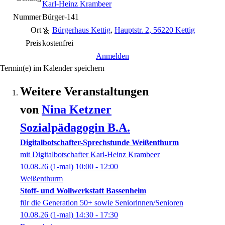
Karl-Heinz Krambeer
Nummer
Bürger-141
Ort
Bürgerhaus Kettig
,
Hauptstr. 2, 56220 Kettig
Preis
kostenfrei
Anmelden
Termin(e) im Kalender speichern
Weitere Veranstaltungen
von
Nina
Ketzner
Sozialpädagogin B.A.
Digitalbotschafter-Sprechstunde Weißenthurm
mit Digitalbotschafter Karl-Heinz Krambeer
10.08.26
(1-mal)
10:00
- 12:00
Weißenthurm
Stoff- und Wollwerkstatt Bassenheim
für die Generation 50+ sowie Seniorinnen/Senioren
10.08.26
(1-mal)
14:30
- 17:30