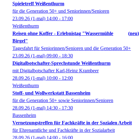
Spieletreff Weißenthurm
für die Generation 50+ und Seniorinnen/Senioren
23.09.26
(1-mal)
14:00
- 17:00
Weißenthurm
Reisen ohne Koffer - Erlebnistag "Wassermühle
neu
Birgel"
Tagesfahrt für Seniorinnen/Senioren und die Generation 50+
23.09.26
(1-mal)
09:00
- 18:30
Digitalbotschafter-Sprechstunde Weißenthurm
mit Digitalbotschafter Karl-Heinz Krambeer
28.09.26
(1-mal)
10:00
- 12:00
Weißenthurm
Stoff- und Wollwerkstatt Bassenheim
für die Generation 50+ sowie Seniorinnen/Senioren
28.09.26
(1-mal)
14:30
- 17:30
Bassenheim
Vernetzungstreffen für Fachkräfte in der Sozialen Arbeit
für Ehrenamtliche und Fachkräfte in der Sozialarbeit
28.09.26
(1-mal)
14:00
- 16:00