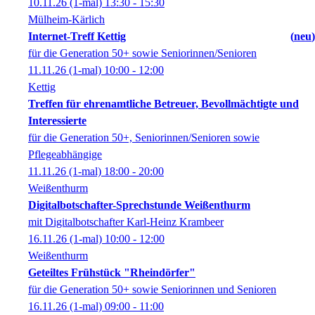
10.11.26
(1-mal)
13:30
- 15:30
Mülheim-Kärlich
Internet-Treff Kettig
neu
für die Generation 50+ sowie Seniorinnen/Senioren
11.11.26
(1-mal)
10:00
- 12:00
Kettig
Treffen für ehrenamtliche Betreuer, Bevollmächtigte und
Interessierte
für die Generation 50+, Seniorinnen/Senioren sowie
Pflegeabhängige
11.11.26
(1-mal)
18:00
- 20:00
Weißenthurm
Digitalbotschafter-Sprechstunde Weißenthurm
mit Digitalbotschafter Karl-Heinz Krambeer
16.11.26
(1-mal)
10:00
- 12:00
Weißenthurm
Geteiltes Frühstück "Rheindörfer"
für die Generation 50+ sowie Seniorinnen und Senioren
16.11.26
(1-mal)
09:00
- 11:00