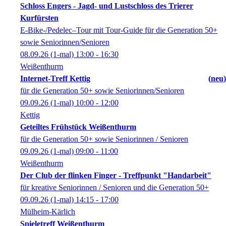
Schloss Engers - Jagd- und Lustschloss des Trierer
Kurfürsten
E-Bike-/Pedelec–Tour mit Tour-Guide für die Generation 50+
sowie Seniorinnen/Senioren
08.09.26
(1-mal)
13:00
- 16:30
Weißenthurm
Internet-Treff Kettig
neu
für die Generation 50+ sowie Seniorinnen/Senioren
09.09.26
(1-mal)
10:00
- 12:00
Kettig
Geteiltes Frühstück Weißenthurm
für die Generation 50+ sowie Seniorinnen / Senioren
09.09.26
(1-mal)
09:00
- 11:00
Weißenthurm
Der Club der flinken Finger - Treffpunkt "Handarbeit"
für kreative Seniorinnen / Senioren und die Generation 50+
09.09.26
(1-mal)
14:15
- 17:00
Mülheim-Kärlich
Spieletreff Weißenthurm