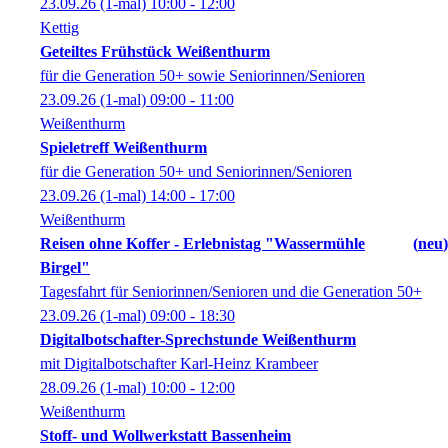
23.09.26
(1-mal)
10:00
- 12:00
Kettig
Geteiltes Frühstück Weißenthurm
für die Generation 50+ sowie Seniorinnen/Senioren
23.09.26
(1-mal)
09:00
- 11:00
Weißenthurm
Spieletreff Weißenthurm
für die Generation 50+ und Seniorinnen/Senioren
23.09.26
(1-mal)
14:00
- 17:00
Weißenthurm
Reisen ohne Koffer - Erlebnistag "Wassermühle
neu
Birgel"
Tagesfahrt für Seniorinnen/Senioren und die Generation 50+
23.09.26
(1-mal)
09:00
- 18:30
Digitalbotschafter-Sprechstunde Weißenthurm
mit Digitalbotschafter Karl-Heinz Krambeer
28.09.26
(1-mal)
10:00
- 12:00
Weißenthurm
Stoff- und Wollwerkstatt Bassenheim