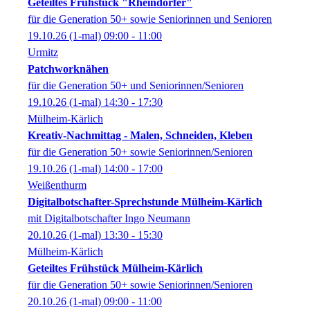
Geteiltes Frühstück "Rheindörfer"
für die Generation 50+ sowie Seniorinnen und Senioren
19.10.26
(1-mal)
09:00
- 11:00
Urmitz
Patchworknähen
für die Generation 50+ und Seniorinnen/Senioren
19.10.26
(1-mal)
14:30
- 17:30
Mülheim-Kärlich
Kreativ-Nachmittag - Malen, Schneiden, Kleben
für die Generation 50+ sowie Seniorinnen/Senioren
19.10.26
(1-mal)
14:00
- 17:00
Weißenthurm
Digitalbotschafter-Sprechstunde Mülheim-Kärlich
mit Digitalbotschafter Ingo Neumann
20.10.26
(1-mal)
13:30
- 15:30
Mülheim-Kärlich
Geteiltes Frühstück Mülheim-Kärlich
für die Generation 50+ sowie Seniorinnen/Senioren
20.10.26
(1-mal)
09:00
- 11:00