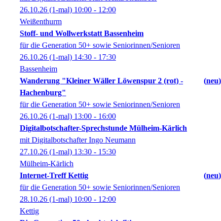
26.10.26
(1-mal)
10:00
- 12:00
Weißenthurm
Stoff- und Wollwerkstatt Bassenheim
für die Generation 50+ sowie Seniorinnen/Senioren
26.10.26
(1-mal)
14:30
- 17:30
Bassenheim
Wanderung "Kleiner Wäller Löwenspur 2 (rot) -
neu
Hachenburg"
für die Generation 50+ sowie Seniorinnen/Senioren
26.10.26
(1-mal)
13:00
- 16:00
Digitalbotschafter-Sprechstunde Mülheim-Kärlich
mit Digitalbotschafter Ingo Neumann
27.10.26
(1-mal)
13:30
- 15:30
Mülheim-Kärlich
Internet-Treff Kettig
neu
für die Generation 50+ sowie Seniorinnen/Senioren
28.10.26
(1-mal)
10:00
- 12:00
Kettig