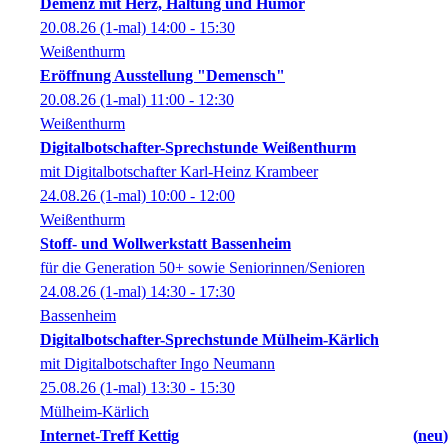
Demenz mit Herz, Haltung und Humor
20.08.26
(1-mal)
14:00
- 15:30
Weißenthurm
Eröffnung Ausstellung "Demensch"
20.08.26
(1-mal)
11:00
- 12:30
Weißenthurm
Digitalbotschafter-Sprechstunde Weißenthurm
mit Digitalbotschafter Karl-Heinz Krambeer
24.08.26
(1-mal)
10:00
- 12:00
Weißenthurm
Stoff- und Wollwerkstatt Bassenheim
für die Generation 50+ sowie Seniorinnen/Senioren
24.08.26
(1-mal)
14:30
- 17:30
Bassenheim
Digitalbotschafter-Sprechstunde Mülheim-Kärlich
mit Digitalbotschafter Ingo Neumann
25.08.26
(1-mal)
13:30
- 15:30
Mülheim-Kärlich
Internet-Treff Kettig
neu