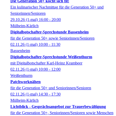
Die Generation 50+ kocht sich fit!
Ein kulinarischer Nachmittag für die Generation 50+ und
Seniorinnen/Senioren
29.10.26
(1-mal)
16:00
- 20:00
Mülheim-Kärlich
Digitalbotschafter-Sprechstunde Bassenheim
für die Generation 50+ sowie Seniorinnen/Senioren
02.11.26
(1-mal)
10:00
- 11:30
Bassenheim
Digitalbotschafter-Sprechstunde Weißenthurm
mit Digitalbotschafter Karl-Heinz Krambeer
02.11.26
(1-mal)
10:00
- 12:00
Weißenthurm
Patchworknähen
für die Generation 50+ und Seniorinnen/Senioren
02.11.26
(1-mal)
14:30
- 17:30
Mülheim-Kärlich
Lichtblick - Gesprächsangebot zur Trauerbewältigung
für die Generation 50+, Seniorinnen/Senioren sowie Menschen