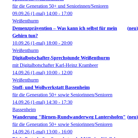
für die Generation 50+ und Seniorinnen/Senioren
09.09.26
(1-mal)
14:00
- 17:00
Weißenthurm
Demenzprävention – Was kann ich selbst für mein
neu
Gehirn tun?
10.09.26
(1-mal)
18:00
- 20:00
Weißenthurm
Digitalbotschafter-Sprechstunde Weißenthurm
mit Digitalbotschafter Karl-Heinz Krambeer
14.09.26
(1-mal)
10:00
- 12:00
Weißenthurm
Stoff- und Wollwerkstatt Bassenheim
für die Generation 50+ sowie Seniorinnen/Senioren
14.09.26
(1-mal)
14:30
- 17:30
Bassenheim
Wanderung "Birnen-Rundwanderweg Lantershofen"
neu
für die Generation 50+ sowie Seniorinnen/Senioren
14.09.26
(1-mal)
13:00
- 16:00