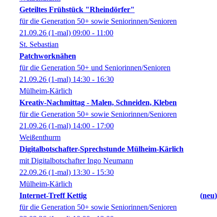
Geteiltes Frühstück "Rheindörfer"
für die Generation 50+ sowie Seniorinnen/Senioren
21.09.26
(1-mal)
09:00
- 11:00
St. Sebastian
Patchworknähen
für die Generation 50+ und Seniorinnen/Senioren
21.09.26
(1-mal)
14:30
- 16:30
Mülheim-Kärlich
Kreativ-Nachmittag - Malen, Schneiden, Kleben
für die Generation 50+ sowie Seniorinnen/Senioren
21.09.26
(1-mal)
14:00
- 17:00
Weißenthurm
Digitalbotschafter-Sprechstunde Mülheim-Kärlich
mit Digitalbotschafter Ingo Neumann
22.09.26
(1-mal)
13:30
- 15:30
Mülheim-Kärlich
Internet-Treff Kettig
neu
für die Generation 50+ sowie Seniorinnen/Senioren