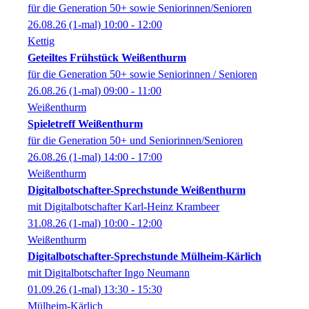
für die Generation 50+ sowie Seniorinnen/Senioren
26.08.26
(1-mal)
10:00
- 12:00
Kettig
Geteiltes Frühstück Weißenthurm
für die Generation 50+ sowie Seniorinnen / Senioren
26.08.26
(1-mal)
09:00
- 11:00
Weißenthurm
Spieletreff Weißenthurm
für die Generation 50+ und Seniorinnen/Senioren
26.08.26
(1-mal)
14:00
- 17:00
Weißenthurm
Digitalbotschafter-Sprechstunde Weißenthurm
mit Digitalbotschafter Karl-Heinz Krambeer
31.08.26
(1-mal)
10:00
- 12:00
Weißenthurm
Digitalbotschafter-Sprechstunde Mülheim-Kärlich
mit Digitalbotschafter Ingo Neumann
01.09.26
(1-mal)
13:30
- 15:30
Mülheim-Kärlich