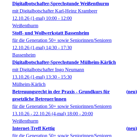
Digitalbotschafter-Sprechstunde Weißenthurm
mit Digitalbotschafter Karl-Heinz Krambeer
12.10.26
(1-mal)
10:00
- 12:00
Weißenthurm
Stoff- und Wollwerkstatt Bassenheim
für die Generation 50+ sowie Seniorinnen/Senioren
12.10.26
(1-mal)
14:30
- 17:30
Bassenheim
Digitalbotschafter-Sprechstunde Mülheim-Kärlich
mit Digitalbotschafter Ingo Neumann
13.10.26
(1-mal)
13:30
- 15:30
Mülheim-Kärlich
Betreuungsrecht in der Praxis - Grundkurs für
neu
gesetzliche Betreuer/innen
für die Generation 50+ sowie Seniorinnen/Senioren
13.10.26 - 22.10.26
(4-mal)
18:00
- 20:00
Weißenthurm
Internet-Treff Kettig
neu
für die Generation 50+ sowie Seniorinnen/Senioren