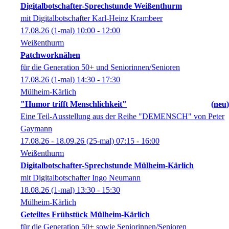
Digitalbotschafter-Sprechstunde Weißenthurm
mit Digitalbotschafter Karl-Heinz Krambeer
17.08.26
(1-mal)
10:00
- 12:00
Weißenthurm
Patchworknähen
für die Generation 50+ und Seniorinnen/Senioren
17.08.26
(1-mal)
14:30
- 17:30
Mülheim-Kärlich
"Humor trifft Menschlichkeit"
neu
Eine Teil-Ausstellung aus der Reihe "DEMENSCH" von Peter
Gaymann
17.08.26 - 18.09.26
(25-mal)
07:15
- 16:00
Weißenthurm
Digitalbotschafter-Sprechstunde Mülheim-Kärlich
mit Digitalbotschafter Ingo Neumann
18.08.26
(1-mal)
13:30
- 15:30
Mülheim-Kärlich
Geteiltes Frühstück Mülheim-Kärlich
für die Generation 50+ sowie Seniorinnen/Senioren