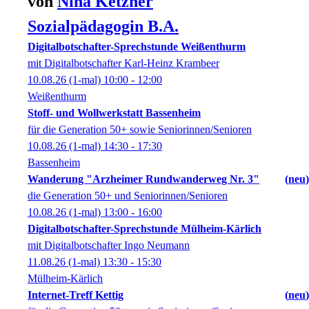
von
Nina
Ketzner
Sozialpädagogin B.A.
Digitalbotschafter-Sprechstunde Weißenthurm
mit Digitalbotschafter Karl-Heinz Krambeer
10.08.26
(1-mal)
10:00
- 12:00
Weißenthurm
Stoff- und Wollwerkstatt Bassenheim
für die Generation 50+ sowie Seniorinnen/Senioren
10.08.26
(1-mal)
14:30
- 17:30
Bassenheim
Wanderung "Arzheimer Rundwanderweg Nr. 3"
neu
die Generation 50+ und Seniorinnen/Senioren
10.08.26
(1-mal)
13:00
- 16:00
Digitalbotschafter-Sprechstunde Mülheim-Kärlich
mit Digitalbotschafter Ingo Neumann
11.08.26
(1-mal)
13:30
- 15:30
Mülheim-Kärlich
Internet-Treff Kettig
neu