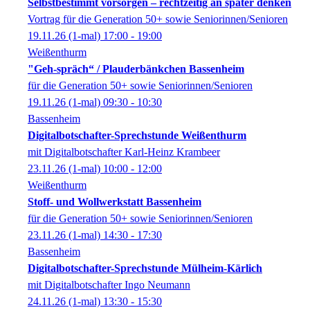
Selbstbestimmt vorsorgen – rechtzeitig an später denken
Vortrag für die Generation 50+ sowie Seniorinnen/Senioren
19.11.26
(1-mal)
17:00
- 19:00
Weißenthurm
"Geh-spräch“ / Plauderbänkchen Bassenheim
für die Generation 50+ sowie Seniorinnen/Senioren
19.11.26
(1-mal)
09:30
- 10:30
Bassenheim
Digitalbotschafter-Sprechstunde Weißenthurm
mit Digitalbotschafter Karl-Heinz Krambeer
23.11.26
(1-mal)
10:00
- 12:00
Weißenthurm
Stoff- und Wollwerkstatt Bassenheim
für die Generation 50+ sowie Seniorinnen/Senioren
23.11.26
(1-mal)
14:30
- 17:30
Bassenheim
Digitalbotschafter-Sprechstunde Mülheim-Kärlich
mit Digitalbotschafter Ingo Neumann
24.11.26
(1-mal)
13:30
- 15:30