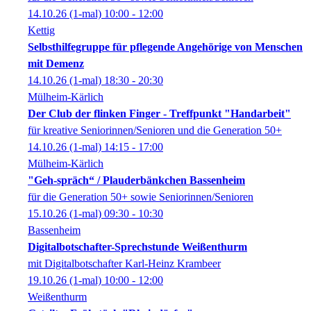
14.10.26
(1-mal)
10:00
- 12:00
Kettig
Selbsthilfegruppe für pflegende Angehörige von Menschen
mit Demenz
14.10.26
(1-mal)
18:30
- 20:30
Mülheim-Kärlich
Der Club der flinken Finger - Treffpunkt "Handarbeit"
für kreative Seniorinnen/Senioren und die Generation 50+
14.10.26
(1-mal)
14:15
- 17:00
Mülheim-Kärlich
"Geh-spräch“ / Plauderbänkchen Bassenheim
für die Generation 50+ sowie Seniorinnen/Senioren
15.10.26
(1-mal)
09:30
- 10:30
Bassenheim
Digitalbotschafter-Sprechstunde Weißenthurm
mit Digitalbotschafter Karl-Heinz Krambeer
19.10.26
(1-mal)
10:00
- 12:00
Weißenthurm