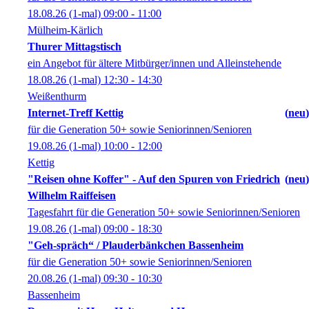
18.08.26
(1-mal)
09:00
- 11:00
Mülheim-Kärlich
Thurer Mittagstisch
ein Angebot für ältere Mitbürger/innen und Alleinstehende
18.08.26
(1-mal)
12:30
- 14:30
Weißenthurm
Internet-Treff Kettig
neu
für die Generation 50+ sowie Seniorinnen/Senioren
19.08.26
(1-mal)
10:00
- 12:00
Kettig
"Reisen ohne Koffer" - Auf den Spuren von Friedrich
neu
Wilhelm Raiffeisen
Tagesfahrt für die Generation 50+ sowie Seniorinnen/Senioren
19.08.26
(1-mal)
09:00
- 18:30
"Geh-spräch“ / Plauderbänkchen Bassenheim
für die Generation 50+ sowie Seniorinnen/Senioren
20.08.26
(1-mal)
09:30
- 10:30
Bassenheim