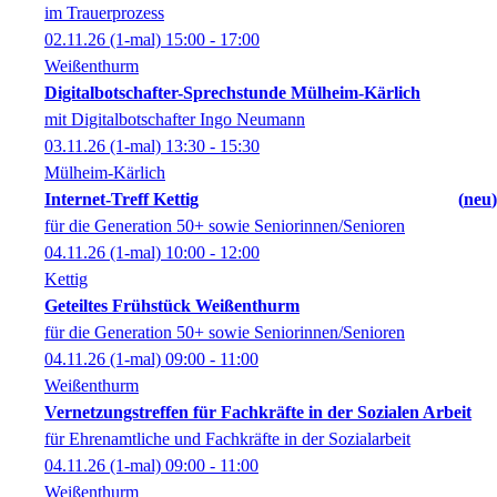
im Trauerprozess
02.11.26
(1-mal)
15:00
- 17:00
Weißenthurm
Digitalbotschafter-Sprechstunde Mülheim-Kärlich
mit Digitalbotschafter Ingo Neumann
03.11.26
(1-mal)
13:30
- 15:30
Mülheim-Kärlich
Internet-Treff Kettig
neu
für die Generation 50+ sowie Seniorinnen/Senioren
04.11.26
(1-mal)
10:00
- 12:00
Kettig
Geteiltes Frühstück Weißenthurm
für die Generation 50+ sowie Seniorinnen/Senioren
04.11.26
(1-mal)
09:00
- 11:00
Weißenthurm
Vernetzungstreffen für Fachkräfte in der Sozialen Arbeit
für Ehrenamtliche und Fachkräfte in der Sozialarbeit
04.11.26
(1-mal)
09:00
- 11:00
Weißenthurm