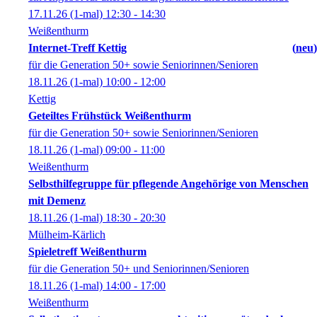
17.11.26
(1-mal)
12:30
- 14:30
Weißenthurm
Internet-Treff Kettig
neu
für die Generation 50+ sowie Seniorinnen/Senioren
18.11.26
(1-mal)
10:00
- 12:00
Kettig
Geteiltes Frühstück Weißenthurm
für die Generation 50+ sowie Seniorinnen/Senioren
18.11.26
(1-mal)
09:00
- 11:00
Weißenthurm
Selbsthilfegruppe für pflegende Angehörige von Menschen
mit Demenz
18.11.26
(1-mal)
18:30
- 20:30
Mülheim-Kärlich
Spieletreff Weißenthurm
für die Generation 50+ und Seniorinnen/Senioren
18.11.26
(1-mal)
14:00
- 17:00
Weißenthurm