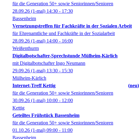
für die Generation 50+ sowie Seniorinnen/Senioren
28.09.26
(1-mal)
14:30
- 17:30
Bassenheim
Vernetzungstreffen für Fachkräfte in der Sozialen Arbeit
für Ehrenamtliche und Fachkräfte in der Sozialarbeit
28.09.26
(1-mal)
14:00
- 16:00
Weißenthurm
Digitalbotschafter-Sprechstunde Mülheim-Kärlich
mit Digitalbotschafter Ingo Neumann
29.09.26
(1-mal)
13:30
- 15:30
Mülheim-Kärlich
Internet-Treff Kettig
neu
für die Generation 50+ sowie Seniorinnen/Senioren
30.09.26
(1-mal)
10:00
- 12:00
Kettig
Geteiltes Frühstück Bassenheim
für die Generation 50+ sowie Seniorinnen/Senioren
01.10.26
(1-mal)
09:00
- 11:00
Bassenheim