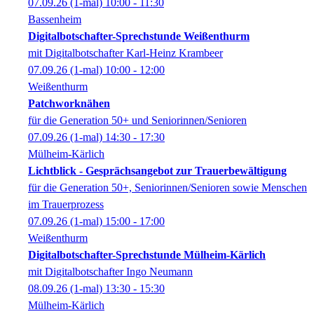
07.09.26
(1-mal)
10:00
- 11:30
Bassenheim
Digitalbotschafter-Sprechstunde Weißenthurm
mit Digitalbotschafter Karl-Heinz Krambeer
07.09.26
(1-mal)
10:00
- 12:00
Weißenthurm
Patchworknähen
für die Generation 50+ und Seniorinnen/Senioren
07.09.26
(1-mal)
14:30
- 17:30
Mülheim-Kärlich
Lichtblick - Gesprächsangebot zur Trauerbewältigung
für die Generation 50+, Seniorinnen/Senioren sowie Menschen
im Trauerprozess
07.09.26
(1-mal)
15:00
- 17:00
Weißenthurm
Digitalbotschafter-Sprechstunde Mülheim-Kärlich
mit Digitalbotschafter Ingo Neumann
08.09.26
(1-mal)
13:30
- 15:30
Mülheim-Kärlich