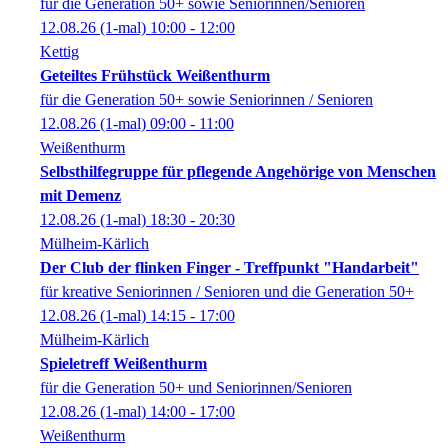
für die Generation 50+ sowie Seniorinnen/Senioren
12.08.26
(1-mal)
10:00
- 12:00
Kettig
Geteiltes Frühstück Weißenthurm
für die Generation 50+ sowie Seniorinnen / Senioren
12.08.26
(1-mal)
09:00
- 11:00
Weißenthurm
Selbsthilfegruppe für pflegende Angehörige von Menschen
mit Demenz
12.08.26
(1-mal)
18:30
- 20:30
Mülheim-Kärlich
Der Club der flinken Finger - Treffpunkt "Handarbeit"
für kreative Seniorinnen / Senioren und die Generation 50+
12.08.26
(1-mal)
14:15
- 17:00
Mülheim-Kärlich
Spieletreff Weißenthurm
für die Generation 50+ und Seniorinnen/Senioren
12.08.26
(1-mal)
14:00
- 17:00
Weißenthurm