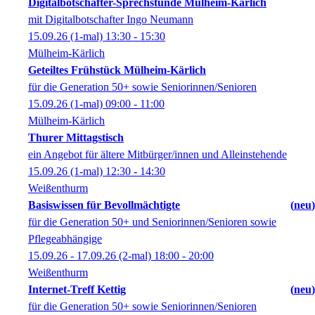
Digitalbotschafter-Sprechstunde Mülheim-Kärlich
mit Digitalbotschafter Ingo Neumann
15.09.26
(1-mal)
13:30
- 15:30
Mülheim-Kärlich
Geteiltes Frühstück Mülheim-Kärlich
für die Generation 50+ sowie Seniorinnen/Senioren
15.09.26
(1-mal)
09:00
- 11:00
Mülheim-Kärlich
Thurer Mittagstisch
ein Angebot für ältere Mitbürger/innen und Alleinstehende
15.09.26
(1-mal)
12:30
- 14:30
Weißenthurm
Basiswissen für Bevollmächtigte
neu
für die Generation 50+ und Seniorinnen/Senioren sowie
Pflegeabhängige
15.09.26 - 17.09.26
(2-mal)
18:00
- 20:00
Weißenthurm
Internet-Treff Kettig
neu
für die Generation 50+ sowie Seniorinnen/Senioren