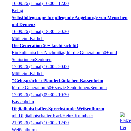
16.09.26
(1-mal)
10:00
- 12:00
Kettig
Selbsthilfegruppe für pflegende Angehörige von Menschen
mit Demenz
16.09.26
(1-mal)
18:30
- 20:30
Mülheim-Kärlich
Die Generation 50+ kocht sich fit!
Ein kulinarischer Nachmittag für die Generation 50+ und
Seniorinnen/Senioren
17.09.26
(1-mal)
16:00
- 20:00
Mülheim-Kärlich
"Geh-spräch“ / Plauderbänkchen Bassenheim
für die Generation 50+ sowie Seniorinnen/Senioren
17.09.26
(1-mal)
09:30
- 10:30
Bassenheim
Digitalbotschafter-Sprechstunde Weißenthurm
mit Digitalbotschafter Karl-Heinz Krambeer
21.09.26
(1-mal)
10:00
- 12:00
Weißenthurm