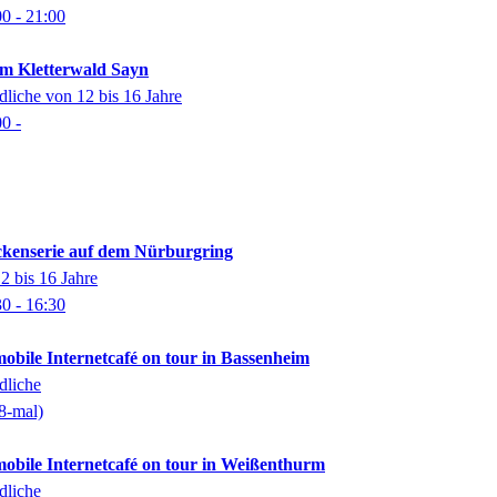
00
- 21:00
im Kletterwald Sayn
dliche von 12 bis 16 Jahre
00
-
ckenserie auf dem Nürburgring
2 bis 16 Jahre
30
- 16:30
mobile Internetcafé on tour in Bassenheim
dliche
8-mal)
mobile Internetcafé on tour in Weißenthurm
dliche