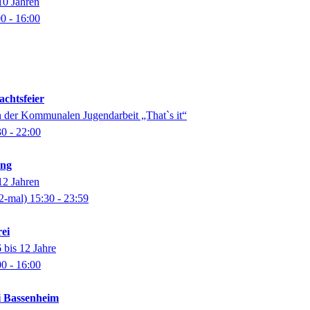
10 Jahren
00
- 16:00
chtsfeier
n der Kommunalen Jugendarbeit „That`s it“
30
- 22:00
ung
12 Jahren
2-mal)
15:30
- 23:59
ei
 bis 12 Jahre
00
- 16:00
i Bassenheim