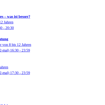
s – was ist besser?
12 Jahren
30
- 20:30
htung
r von 8 bis 12 Jahren
2-mal)
16:30
- 23:59
Jahren
2-mal)
17:30
- 23:59