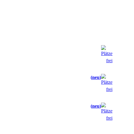
neu
neu