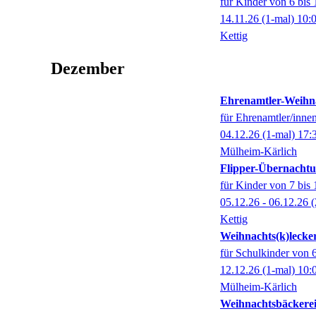
für Kinder von 6 bis 
14.11.26
(1-mal)
10:
Kettig
Dezember
Ehrenamtler-Weihna
für Ehrenamtler/inne
04.12.26
(1-mal)
17:
Mülheim-Kärlich
Flipper-Übernacht
für Kinder von 7 bis 
05.12.26 - 06.12.26
(
Kettig
Weihnachts(k)lecker
für Schulkinder von 6
12.12.26
(1-mal)
10:
Mülheim-Kärlich
Weihnachtsbäckere