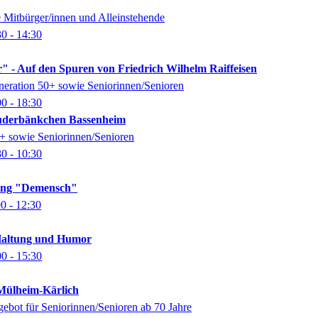
e Mitbürger/innen und Alleinstehende
30
- 14:30
" - Auf den Spuren von Friedrich Wilhelm Raiffeisen
eneration 50+ sowie Seniorinnen/Senioren
00
- 18:30
auderbänkchen Bassenheim
0+ sowie Seniorinnen/Senioren
30
- 10:30
lung "Demensch"
00
- 12:30
Haltung und Humor
00
- 15:30
ülheim-Kärlich
gebot für Seniorinnen/Senioren ab 70 Jahre