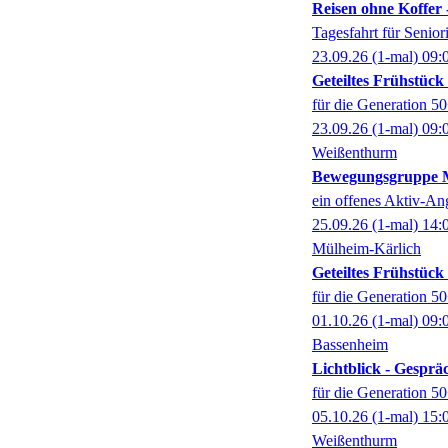
Reisen ohne Koffer 
Tagesfahrt für Senio
23.09.26
(1-mal)
09:
Geteiltes Frühstüc
für die Generation 5
23.09.26
(1-mal)
09:
Weißenthurm
Bewegungsgruppe M
ein offenes Aktiv-An
25.09.26
(1-mal)
14:
Mülheim-Kärlich
Geteiltes Frühstüc
für die Generation 5
01.10.26
(1-mal)
09:
Bassenheim
Lichtblick - Gespr
für die Generation 5
05.10.26
(1-mal)
15:
Weißenthurm