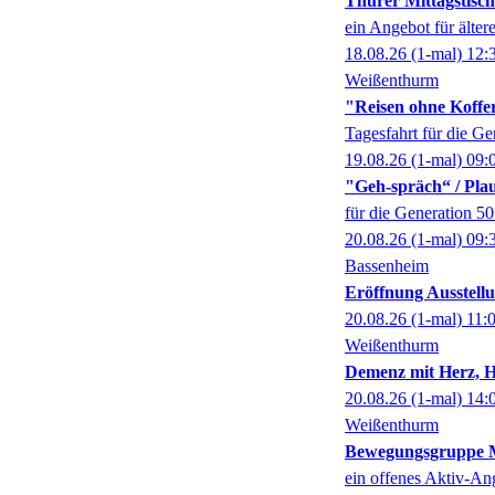
Thurer Mittagstisch
ein Angebot für älter
18.08.26
(1-mal)
12:
Weißenthurm
"Reisen ohne Koffer
Tagesfahrt für die G
19.08.26
(1-mal)
09:
"Geh-spräch“ / Pl
für die Generation 5
20.08.26
(1-mal)
09:
Bassenheim
Eröffnung Ausstel
20.08.26
(1-mal)
11:
Weißenthurm
Demenz mit Herz, 
20.08.26
(1-mal)
14:
Weißenthurm
Bewegungsgruppe M
ein offenes Aktiv-An