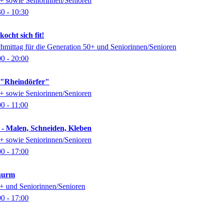
0+ sowie Seniorinnen/Senioren
30
- 10:30
ocht sich fit!
chmittag für die Generation 50+ und Seniorinnen/Senioren
00
- 20:00
k "Rheindörfer"
0+ sowie Seniorinnen/Senioren
00
- 11:00
 - Malen, Schneiden, Kleben
0+ sowie Seniorinnen/Senioren
00
- 17:00
thurm
0+ und Seniorinnen/Senioren
00
- 17:00