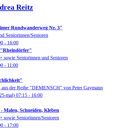
drea
Reitz
imer Rundwanderweg Nr. 3"
nd Seniorinnen/Senioren
00
- 16:00
k "Rheindörfer"
0+ sowie Seniorinnen und Senioren
00
- 11:00
chlichkeit"
ung aus der Reihe "DEMENSCH" von Peter Gaymann
25-mal)
07:15
- 16:00
 - Malen, Schneiden, Kleben
0+ sowie Seniorinnen/Senioren
00
- 17:00