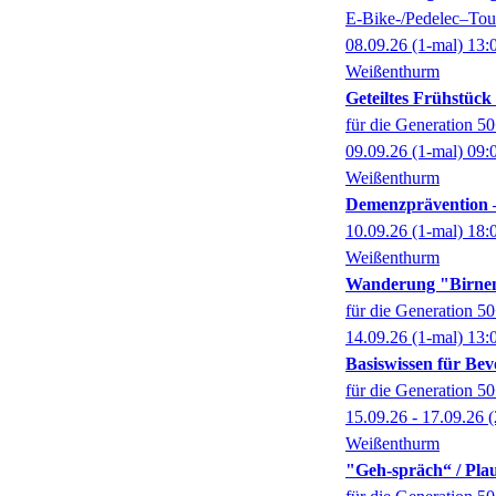
E-Bike-/Pedelec–Tour
08.09.26
(1-mal)
13:
Weißenthurm
Geteiltes Frühstüc
für die Generation 5
09.09.26
(1-mal)
09:
Weißenthurm
Demenzprävention –
10.09.26
(1-mal)
18:
Weißenthurm
Wanderung "Birne
für die Generation 5
14.09.26
(1-mal)
13:
Basiswissen für Bev
für die Generation 5
15.09.26 - 17.09.26
(
Weißenthurm
"Geh-spräch“ / Pl