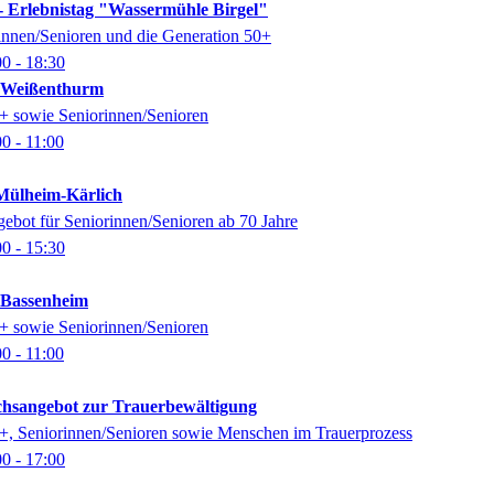
- Erlebnistag "Wassermühle Birgel"
rinnen/Senioren und die Generation 50+
00
- 18:30
k Weißenthurm
0+ sowie Seniorinnen/Senioren
00
- 11:00
ülheim-Kärlich
gebot für Seniorinnen/Senioren ab 70 Jahre
00
- 15:30
k Bassenheim
0+ sowie Seniorinnen/Senioren
00
- 11:00
ächsangebot zur Trauerbewältigung
0+, Seniorinnen/Senioren sowie Menschen im Trauerprozess
00
- 17:00