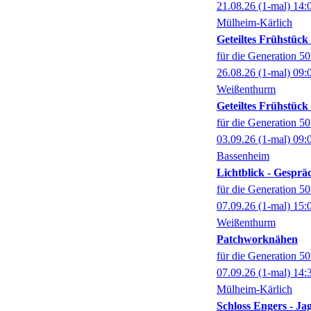
21.08.26
(1-mal)
14:
Mülheim-Kärlich
Geteiltes Frühstüc
für die Generation 5
26.08.26
(1-mal)
09:
Weißenthurm
Geteiltes Frühstüc
für die Generation 5
03.09.26
(1-mal)
09:
Bassenheim
Lichtblick - Gespr
für die Generation 5
07.09.26
(1-mal)
15:
Weißenthurm
Patchworknähen
für die Generation 5
07.09.26
(1-mal)
14:
Mülheim-Kärlich
Schloss Engers - Ja