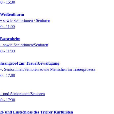
00
- 15:30
k Weißenthurm
0+ sowie Seniorinnen / Senioren
00
- 11:00
k Bassenheim
0+ sowie Seniorinnen/Senioren
00
- 11:00
ächsangebot zur Trauerbewältigung
0+, Seniorinnen/Senioren sowie Menschen im Trauerprozess
00
- 17:00
0+ und Seniorinnen/Senioren
30
- 17:30
gd- und Lustschloss des Trierer Kurfürsten