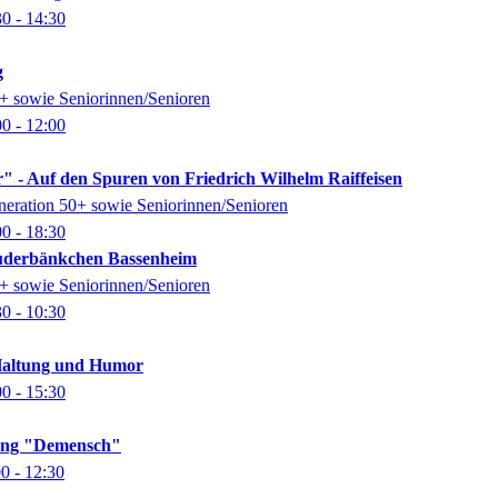
30
- 14:30
g
0+ sowie Seniorinnen/Senioren
00
- 12:00
" - Auf den Spuren von Friedrich Wilhelm Raiffeisen
eneration 50+ sowie Seniorinnen/Senioren
00
- 18:30
auderbänkchen Bassenheim
0+ sowie Seniorinnen/Senioren
30
- 10:30
Haltung und Humor
00
- 15:30
lung "Demensch"
00
- 12:30