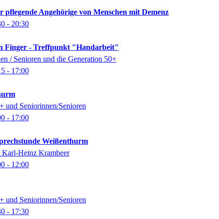
für pflegende Angehörige von Menschen mit Demenz
30
- 20:30
n Finger - Treffpunkt "Handarbeit"
nen / Senioren und die Generation 50+
15
- 17:00
thurm
0+ und Seniorinnen/Senioren
00
- 17:00
-Sprechstunde Weißenthurm
er Karl-Heinz Krambeer
00
- 12:00
0+ und Seniorinnen/Senioren
30
- 17:30