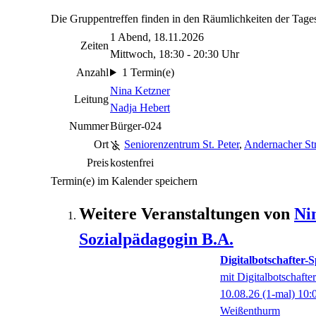
Die Gruppentreffen finden in den Räumlichkeiten der Tagesp
1 Abend, 18.11.2026
Zeiten
Mittwoch, 18:30 - 20:30 Uhr
Anzahl
1 Termin(e)
Nina Ketzner
Leitung
Nadja Hebert
Nummer
Bürger-024
Ort
Seniorenzentrum St. Peter
,
Andernacher St
Preis
kostenfrei
Termin(e) im Kalender speichern
Weitere Veranstaltungen von
Ni
Sozialpädagogin B.A.
Digitalbotschafter
mit Digitalbotschaft
10.08.26
(1-mal)
10:
Weißenthurm