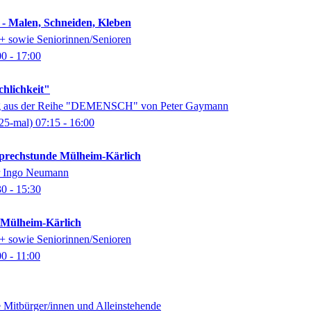
 - Malen, Schneiden, Kleben
0+ sowie Seniorinnen/Senioren
00
- 17:00
chlichkeit"
ung aus der Reihe "DEMENSCH" von Peter Gaymann
25-mal)
07:15
- 16:00
-Sprechstunde Mülheim-Kärlich
er Ingo Neumann
30
- 15:30
k Mülheim-Kärlich
0+ sowie Seniorinnen/Senioren
00
- 11:00
e Mitbürger/innen und Alleinstehende