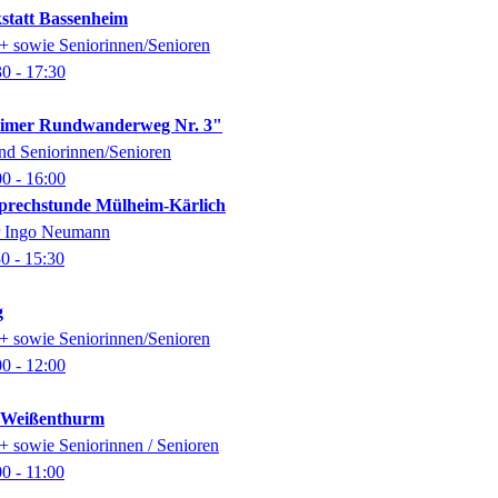
kstatt Bassenheim
0+ sowie Seniorinnen/Senioren
30
- 17:30
imer Rundwanderweg Nr. 3"
nd Seniorinnen/Senioren
00
- 16:00
-Sprechstunde Mülheim-Kärlich
er Ingo Neumann
30
- 15:30
g
0+ sowie Seniorinnen/Senioren
00
- 12:00
k Weißenthurm
0+ sowie Seniorinnen / Senioren
00
- 11:00