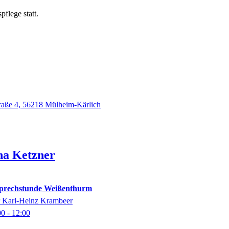
flege statt.
raße 4, 56218 Mülheim-Kärlich
na
Ketzner
-Sprechstunde Weißenthurm
er Karl-Heinz Krambeer
00
- 12:00