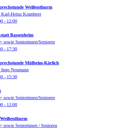
-Sprechstunde Weißenthurm
er Karl-Heinz Krambeer
00
- 12:00
kstatt Bassenheim
0+ sowie Seniorinnen/Senioren
30
- 17:30
-Sprechstunde Mülheim-Kärlich
er Ingo Neumann
30
- 15:30
g
0+ sowie Seniorinnen/Senioren
00
- 12:00
k Weißenthurm
0+ sowie Seniorinnen / Senioren