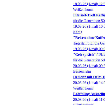
18.08.26
(1-mal)
12:
Weißenthurm
Internet-Treff Ketti
für die Generation 5
19.08.26
(1-mal)
10:
Kettig
"Reisen ohne Koffer
Tagesfahrt für die G
19.08.26
(1-mal)
09:
"Geh-spräch“ / Pl
für die Generation 5
20.08.26
(1-mal)
09:
Bassenheim
Demenz mit Herz, 
20.08.26
(1-mal)
14:
Weißenthurm
Eröffnung Ausstel
20.08.26
(1-mal)
11: