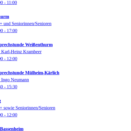
00
- 11:00
thurm
0+ und Seniorinnen/Senioren
00
- 17:00
-Sprechstunde Weißenthurm
er Karl-Heinz Krambeer
00
- 12:00
-Sprechstunde Mülheim-Kärlich
er Ingo Neumann
30
- 15:30
g
0+ sowie Seniorinnen/Senioren
00
- 12:00
k Bassenheim